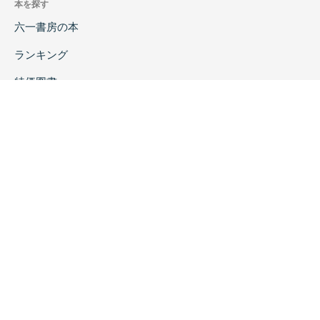
本を探す
六一書房の本
ランキング
特価図書
特集
書店様へ
著者ログイン
会社案内
お問い合わせ
リンク
採用情報
プライバシーポリシー