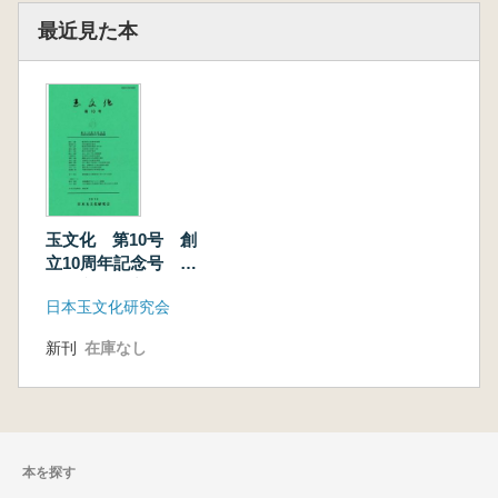
最近見た本
玉文化 第10号 創
立10周年記念号 日
本玉文化研究の21世
日本玉文化研究会
紀展望
新刊
在庫なし
本を探す