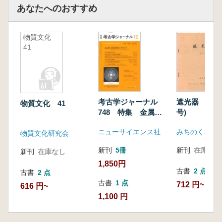
あなたへのおすすめ
物質文化
41
考古学ジャーナル
遮光器 創刊
物質文化 41
748 特集 金属遺
号)
物の考古学
ニューサイエンス社
みちのく考古
物質文化研究会
新刊
5冊
新刊
在庫なし
新刊
在庫なし
1,850円
古書
2 点
古書
2 点
古書
1 点
712 円~
616 円~
1,100 円