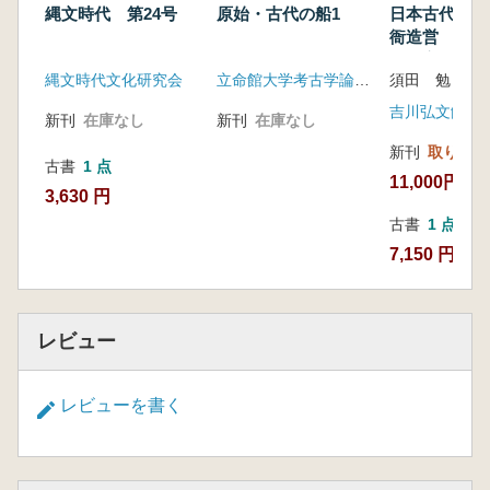
縄文時代 第24号
原始・古代の船1
日本古代の寺
衙造営 長屋
の国家構想
縄文時代文化研究会
立命館大学考古学論集刊行会
須田 勉 著
吉川弘文館
新刊
在庫なし
新刊
在庫なし
新刊
取り寄せ
古書
1 点
11,000円
3,630 円
古書
1 点
7,150 円
レビュー
レビューを書く