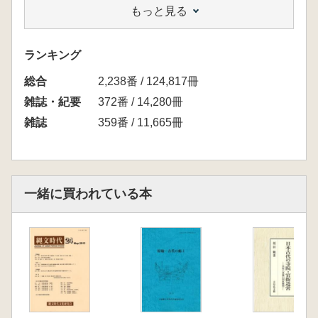
もっと見る
米田克彦 古墳時代玉文化研究の展望
廣瀬時習 古代(飛鳥～平安時代)玉文化研究の
現状
ランキング
小寺智津子 弥生、古墳時代ガラス珠文化研究
総合
の展望
2,238番 / 124,817冊
中村大介 朝鮮半島の玉文化研究の展望
雑誌・紀要
372番 / 14,280冊
松浦宥一郎 中国新石器時代の狭の研究と展望
雑誌
359番 / 11,665冊
木下哲夫 桑野遺跡出土石製装身具に用いられ
た白色材
<研究ノート>
鈴木克彦 北海道琥珀平玉について 松脂説
一緒に買われている本
大竹憲治 七社宮遺跡出土双頭熊形石製品と紅
山文化の小玉熊考
日本玉文化研究会 関連記事