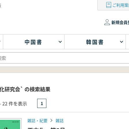
ご利用案
版
新規会員
中国書
韓国書
化研究会` の検索結果
- 22 件を表示
1
雑誌・紀要
雑誌