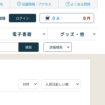
内
店舗情報・アクセス
よくある質問
0
0
登録
点
円
電子書籍
グッズ・他
詳細検索