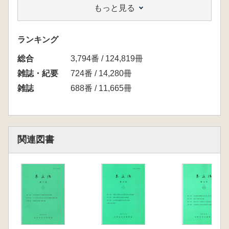
もっと見る
山田 勝彦 千葉県銚子市で産出する琥珀―
色と形
鈴木 克彦 九年橋遺跡の九年橋形式(資料
ランキング
篇)
総合
白井久美子 琥珀の枕
3,794番 / 124,819冊
鈴木 克彦 特別史跡の憂鬱
雑誌・紀要
724番 / 14,280冊
雑誌
688番 / 11,665冊
関連図書