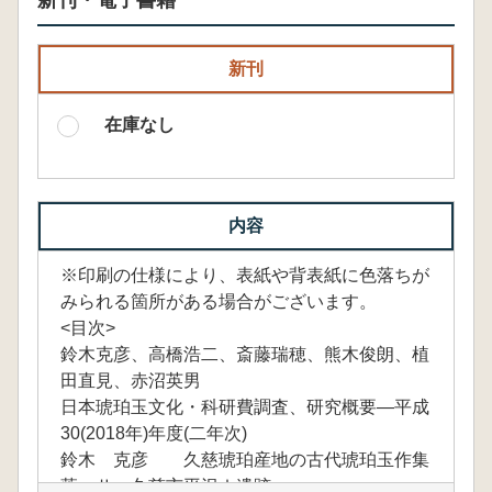
新刊・電子書籍
新刊
在庫なし
内容
※印刷の仕様により、表紙や背表紙に色落ちが
みられる箇所がある場合がございます。
<目次>
鈴木克彦、高橋浩二、斎藤瑞穂、熊木俊朗、植
田直見、赤沼英男
日本琥珀玉文化・科研費調査、研究概要―平成
30(2018年)年度(二年次)
鈴木 克彦 久慈琥珀産地の古代琥珀玉作集
落・Ⅱ―久慈市平沢Ⅰ遺跡