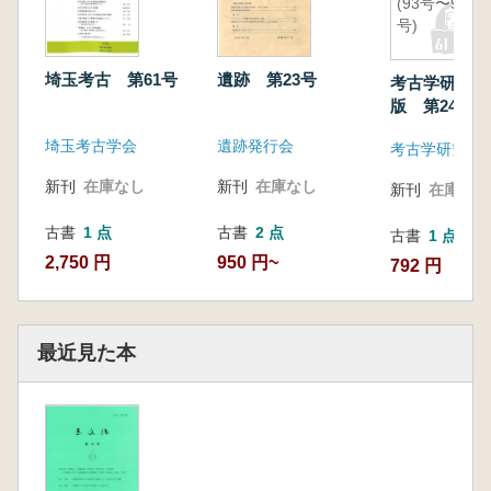
(93号〜96
号)
埼玉考古 第61号
遺跡 第23号
考古学研究 
版 第24巻(9
号)
埼玉考古学会
遺跡発行会
新刊
在庫なし
新刊
在庫なし
新刊
在庫なし
古書
1 点
古書
2 点
古書
1 点
2,750 円
950 円~
792 円
最近見た本