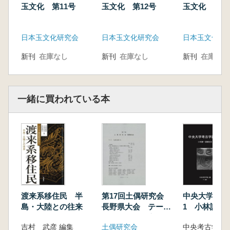
玉文化 第11号
玉文化 第12号
玉文化 第1
日本玉文化研究会
日本玉文化研究会
日本玉文化研
新刊
在庫なし
新刊
在庫なし
新刊
在庫なし
一緒に買われている本
渡来系移住民 半
第17回土偶研究会
中央大学考古
島・大陸との往来
長野県大会 テーマ:
1 小林謙一
土偶の仕舞い方
吉村 武彦 編集
土偶研究会
中央考古学会