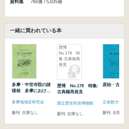
と大塚十玉坊
資料集
760番 / 5,035冊
一緒に買われている本
歴博
No.178 特
集:古典籍再
発見
多摩・中世寺院の諸
原始・古代の
歴博 No.178 特集:
様相 多摩における
古典籍再発見
中世寺院の機能・役
多摩地域史研究会
割を考える
国立歴史民俗博物館
新刊
在庫なし
新刊
在庫なし
新刊
在庫なし