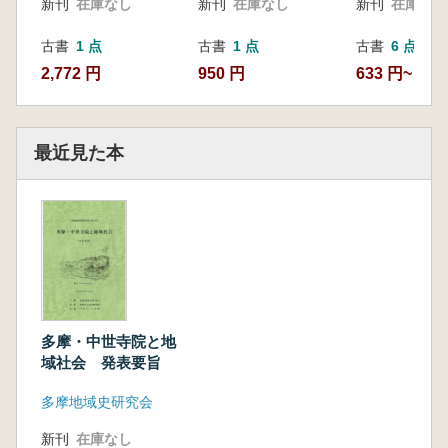
新刊
在庫なし
新刊
在庫なし
新刊
在庫なし
古書
1 点
古書
1 点
古書
6 点
2,772 円
950 円
633 円~
最近見た本
多摩・中世寺院と地
域社会 発表要旨
多摩地域史研究会
新刊
在庫なし