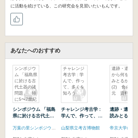
に活動を続けている、この研究会を見習いたいもんです。
あなたへのおすすめ
シンポジウ
チャレンジ
遺跡・遺物
ム 「福島県
考古学 : 学
から何を読
に於ける古
んで、作っ
みとるか
代土器の諸
て、多くを
(2) 食の復
問題」 特
知ろう
元 資料集
に5〜7世紀
を中心とし
シンポジウム 「福島
チャレンジ考古学 :
遺跡・遺物か
て
県に於ける古代土器
学んで、作って、多
読みとるか(2
の諸問題」 特に5〜
くを知ろう
復元 資料集
万葉の里シンポジウム実行委員会、鹿島市教育委員会
山梨県立考古博物館
7世紀を中心として