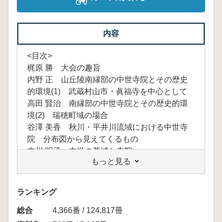
内容
<目次>
梶原 勝 大会の趣旨
内野 正 山丘陵南縁部の中世寺院とその歴史
的環境(1) 武蔵村山市・眞福寺を中心として
高田 賢治 南縁部の中世寺院とその歴史的環
境(2) 瑞穂町域の場合
谷澤 美香 秋川・平井川流域における中世寺
院 分布図から見えてくるもの
立川 明子 中世の墓域と寺院
もっと見る
米崎 清実 多摩の近世寺院 中世からの継承
と断絶
峰岸 純夫 中世多摩地域の寺院と霊場
ランキング
【紙上発表】
総合
宮澤美和子 中世多摩周辺の修験 半沢覚円坊
4,366番 / 124,817冊