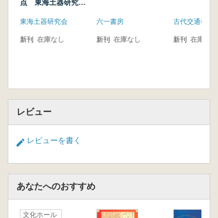
点 東海土器研究会
職人の生活を復元する
プレシンポジウム
東海土器研究会
六一書房
古代交通研究
博多の職人
四天王寺の職人
新刊
在庫なし
新刊
在庫なし
新刊
在庫なし
技術の伝播と融合における職人の移動
六張一版の説―渡来刻工の刻んだ版木のかたち
―
薩摩塔
レビュー
レビューを書く
あなたへのおすすめ
文化ホール