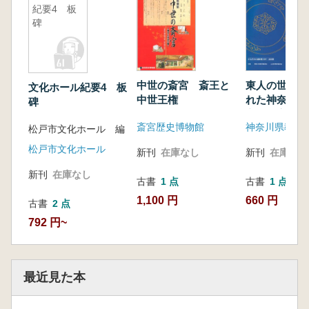
紀要4 板
碑
中世の斎宮 斎王と
東人の世界 
文化ホール紀要4 板
中世王権
れた神奈川県
碑
良・平安時代
斎宮歴史博物館
松戸市文化ホール 編
松戸市文化ホール
新刊
在庫なし
新刊
在庫なし
新刊
在庫なし
古書
1 点
古書
1 点
1,100 円
660 円
古書
2 点
792 円~
最近見た本