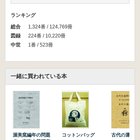
【3 生産技術と場】
1 寺社と職人―鎌倉―
ランキング
2 中世のコンビナート
総合
【4 最先端の技術】
1,324番 / 124,769冊
1 権力と技術
図録
224番 / 10,220冊
2 工芸技術の粋
中世
1番 / 523冊
3 外来技術の融合
【5 モニュメントの建造】
1 荘厳する瓦
2 巨石を切る
一緒に買われている本
【コラム】
古代の技術者編成
花形をした化粧道具
漆器の製作工程と漆塗膜分析
木材の商品流通がもたらす生産技術の複合
戦国期の施釉陶器―瀬戸焼―
石材の供給源を地球化学的に推定する
中世の溜池と用水路
渥美窯編年の問題
コットンバッグ
古代の運河
職人さんは気楽な稼業ときたもんだ!?