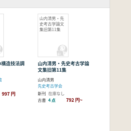
山内清男・先
史考古学論文
集旧第11集
の構造技法調
山内清男・先史考古学論
文集旧第11集
館
山内清男
先史考古学会
997 円
新刊
在庫なし
792 円~
古書
4 点