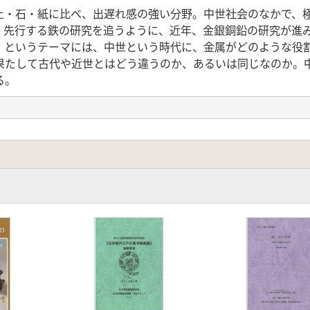
・石・紙に比べ、出遅れ感の強い分野。中世社会のなかで、
。先行する鉄の研究を追うように、近年、金銀銅鉛の研究が進
」というテーマには、中世という時代に、金属がどのような役
果たして古代や近世とはどう違うのか、あるいは同じなのか。
る。
の金属を論じるのか
流通・消費 自然科学的な見地から
る金属流通 15・16世紀転換期を中心に
問う