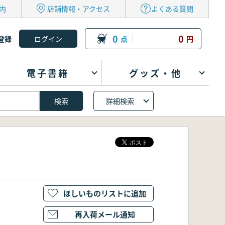
内
店舗情報・アクセス
よくある質問
0
0
登録
点
円
電子書籍
グッズ・他
詳細検索
ほしいものリストに追加
再入荷メール通知