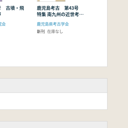
考 古墳・飛
鹿児島考古 第43号
戸
特集 南九州の近世考古
学
究会
鹿児島県考古学会
新刊
在庫なし