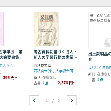
出土鉄製品の
構造技法調査
古学学会 第
考古資料に基づく旧人・
出土鉄製品
・大会要旨集
新人の学習行動の実証的
査
研究 全5冊
考古学会
西秋良宏編
福島県立博物
西秋良宏(東京大学総合研究博物館)
し
新刊
在庫なし
396 円~
新刊
在庫なし
古書
1 点
2,376 円~
古書
2 点
1
/
5