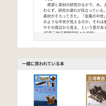
資源と素材の研究のなかで、木。土
わらず、研究の遅れが目立っている
素材がそろってきた。「金属の中世
のような中世が見えるのか、それは
やその周辺から見る、という意があ
(萩原三雄氏問題提起より抜粋)
<目次>
萩原三雄 問題提起 いまなぜ、中世
角田徳幸 中国地方の中世鉄生産
神崎 勝 中世の銅生産
小田由美子 佐渡金銀山遺跡群中
一緒に買われている本
齋藤 努 日本刀の素材と刀匠の技術
平尾良光 中世における鉛の生産・
橋本 雄 中世日本と東アジアをめぐ
久保智康 金属工芸品の存在意味を
村木二郎 金属器の生産現場から