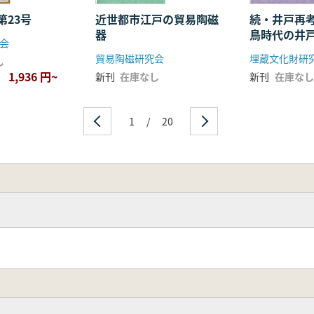
第23号
近世都市江戸の貿易陶磁
続・井戸再
器
鳥時代の井
会
貿易陶磁研究会
埋蔵文化財研
し
1,936 円~
新刊
在庫なし
新刊
在庫なし
1
/
20