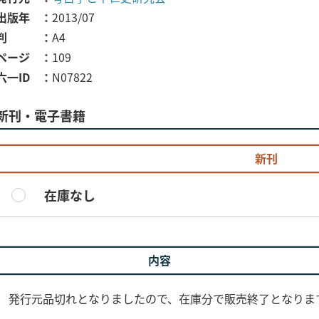
出版年
2013/07
判
A4
ページ
109
六一ID
N07822
新刊・電子書籍
新刊
在庫なし
内容
0) 発行元品切れとなりましたので、在庫分で販売終了となります(20