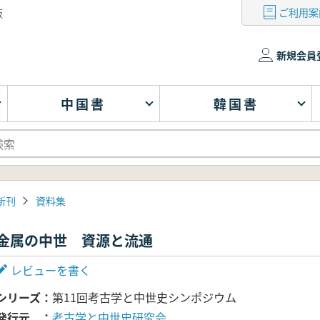
ご利用案
版
新規会員
中国書
韓国書
新刊
資料集
金属の中世 資源と流通
レビューを書く
シリーズ
第11回考古学と中世史シンポジウム
発行元
考古学と中世史研究会