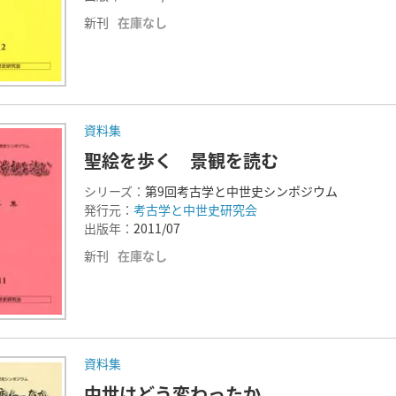
新刊
在庫なし
資料集
聖絵を歩く 景観を読む
シリーズ：
第9回考古学と中世史シンポジウム
発行元：
考古学と中世史研究会
出版年：
2011/07
新刊
在庫なし
資料集
中世はどう変わったか