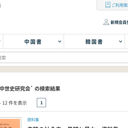
ご利用案
版
新規会員
中国書
韓国書
中世史研究会` の検索結果
- 12 件を表示
1
資料集