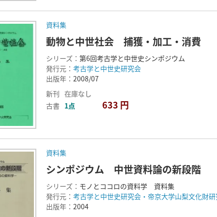
資料集
動物と中世社会 捕獲・加工・消費
シリーズ：
第6回考古学と中世史シンポジウム
発行元：
考古学と中世史研究会
出版年：
2008/07
新刊
在庫なし
633 円
古書
1点
資料集
シンポジウム 中世資料論の新段階
シリーズ：
モノとココロの資料学 資料集
発行元：
考古学と中世史研究会・帝京大学山梨文化財研
出版年：
2004