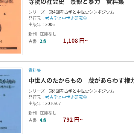
寺院の社会史 景観と暴力 資料集
シリーズ：
第4回考古学と中世史シンポジウム
発行元：
考古学と中世史研究会
出版年：
2006
新刊
在庫なし
1,108 円~
古書
2点
資料集
中世人のたからもの 蔵があらわす権
シリーズ：
第8回考古学と中世史シンポジウム
発行元：
考古学と中世史研究会
出版年：
2010/07
新刊
在庫なし
792 円~
古書
4点