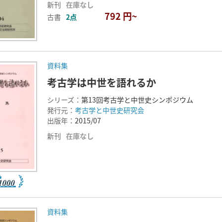
新刊
在庫なし
792 円~
古書
2点
資料集
考古学は中世を語れるか
シリーズ：
第13回考古学と中世史シンポジウム
発行元：
考古学と中世史研究会
出版年：
2015/07
新刊
在庫なし
資料集