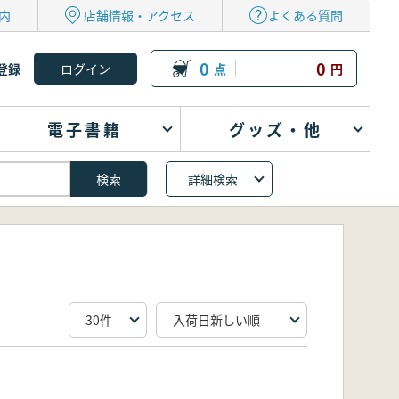
内
店舗情報・アクセス
よくある質問
0
0
登録
点
円
電子書籍
グッズ・他
詳細検索