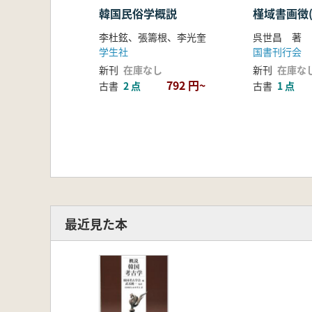
韓国民俗学概説
槿域書画徴(
李杜鉉、張籌根、李光奎
呉世昌 著
学生社
国書刊行会
新刊
在庫なし
新刊
在庫な
792 円~
古書
2 点
古書
1 点
最近見た本