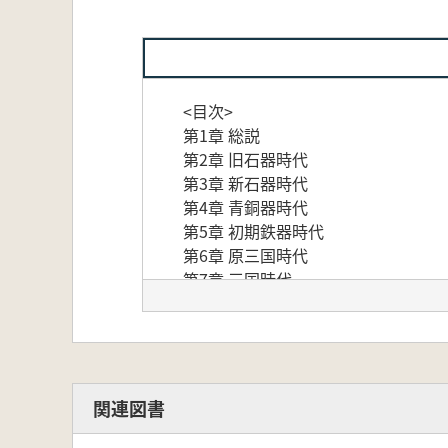
<目次>
第1章 総説
第2章 旧石器時代
第3章 新石器時代
第4章 青銅器時代
第5章 初期鉄器時代
第6章 原三国時代
第7章 三国時代
第8章 統一新羅と渤海
付篇
関連図書