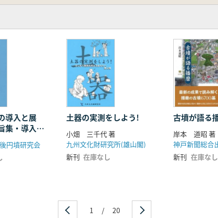
の導入と展
土器の実測をしよう!
古墳が語る
旨集・導入期
小畑 三千代 著
岸本 道昭 著
集成
九州文化財研究所(雄山閣)
神戸新聞総合
後円墳研究会
新刊
在庫なし
新刊
在庫なし
し
1
/
20