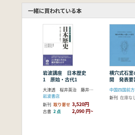
一緒に買われている本
岩波講座 日本歴史
横穴式石室
1 原始・古代1
開 発表要
横穴式石室
大津透 桜井英治 藤井譲治 他編
中国四国前方
岩波書店
新刊
在庫な
3,520円
新刊
取り寄せ
2,090 円~
古書
2 点