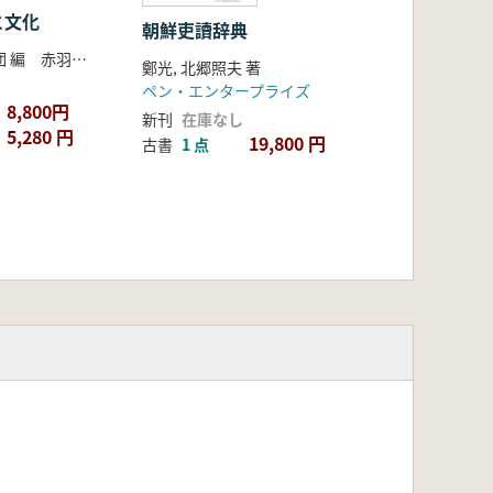
と文化
朝鮮吏讀辞典
東北亜歴史財団 編 赤羽目 匡由 (他)訳
鄭光, 北郷照夫 著
ペン・エンタープライズ
8,800円
新刊
在庫なし
5,280 円
19,800 円
古書
1 点