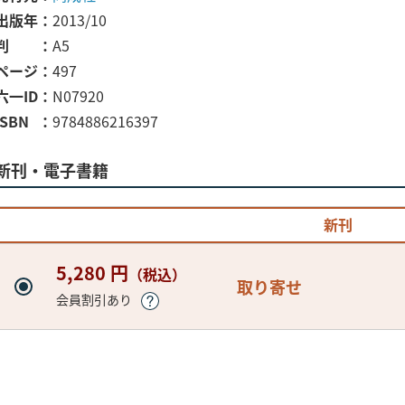
出版年
2013/10
判
A5
ページ
497
六一ID
N07920
ISBN
9784886216397
新刊・電子書籍
新刊
5,280 円
（税込）
取り寄せ
会員割引あり