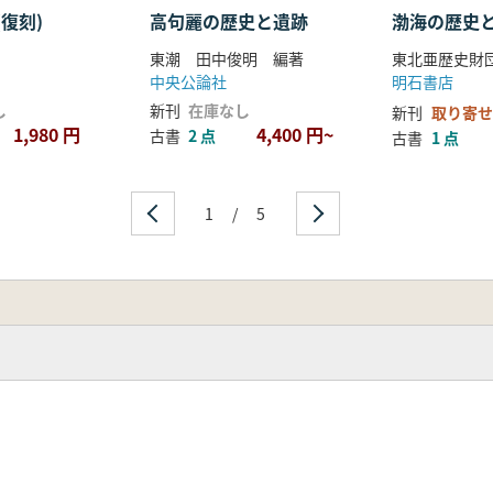
復刻)
高句麗の歴史と遺跡
渤海の歴史
東潮 田中俊明 編著
中央公論社
明石書店
し
新刊
在庫なし
新刊
取り寄せ
1,980 円
4,400 円~
古書
2 点
古書
1 点
1
/
5