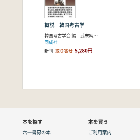
概説 韓国考古学
韓国考古学会 編 武末純一 監訳 庄田慎矢・山本孝文 訳
同成社
5,280円
新刊
取り寄せ
本を探す
本を買う
六一書房の本
ご利用案内