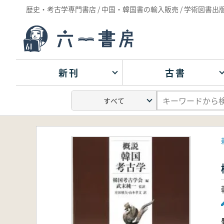
歴史・考古学専門書店 / 中国・韓国書の輸入販売 / 学術図書出
新刊
古書