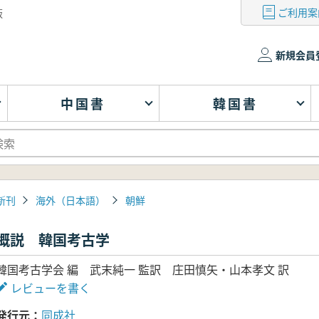
ご利用案
版
新規会員
中国書
韓国書
新刊
海外（日本語）
朝鮮
概説 韓国考古学
韓国考古学会 編 武末純一 監訳 庄田慎矢・山本孝文 訳
レビューを書く
発行元
同成社