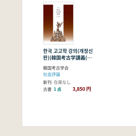
한국 고고학 강의(개정신
판)(韓国考古学講義(改
訂新版))
韓国考古学会
社会評論
新刊
在庫なし
3,850 円
古書
1 点