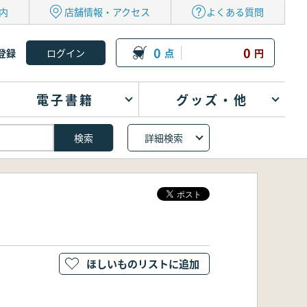
内
店舗情報・アクセス
よくある質問
0
0
登録
点
円
電子書籍
グッズ・他
詳細検索
ほしいものリストに追加