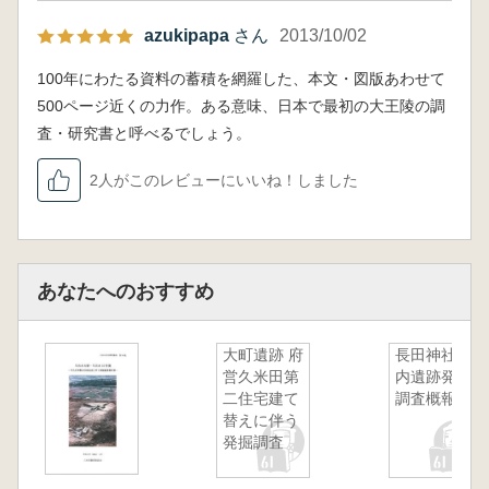
azukipapa
さん
2013/10/02
100年にわたる資料の蓄積を網羅した、本文・図版あわせて
500ページ近くの力作。ある意味、日本で最初の大王陵の調
査・研究書と呼べるでしょう。
2人がこのレビューにいいね！しました
あなたへのおすすめ
大町遺跡 府
長田神社境
営久米田第
内遺跡発掘
二住宅建て
調査概報
替えに伴う
発掘調査