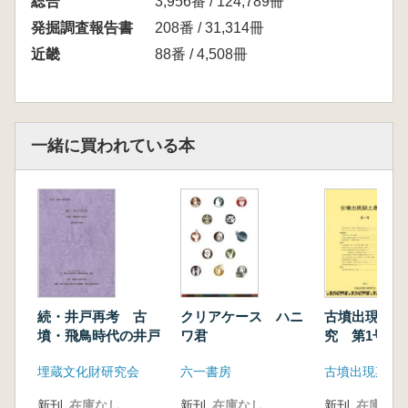
総合
3,956番 / 124,789冊
発掘調査報告書
208番 / 31,314冊
近畿
88番 / 4,508冊
一緒に買われている本
続・井戸再考 古
クリアケース ハニ
古墳出現期土
墳・飛鳥時代の井戸
ワ君
究 第1号
埋蔵文化財研究会
六一書房
古墳出現期土
新刊
在庫なし
新刊
在庫なし
新刊
在庫なし