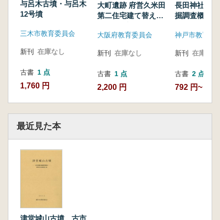
与呂木古墳・与呂木
大町遺跡 府営久米田
長田神社境内
12号墳
第二住宅建て替えに
掘調査概報
伴う発掘調査
三木市教育委員会
大阪府教育委員会
神戸市教育委
新刊
在庫なし
新刊
在庫なし
新刊
在庫なし
古書
1 点
古書
1 点
古書
2 点
1,760 円
2,200 円
792 円~
最近見た本
津堂城山古墳 古市