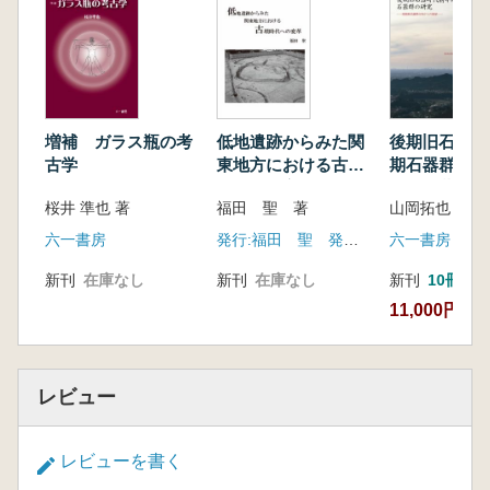
第1節 研究の目的と課題
第2節 研究の方法
第3節 本論の構成
第1章 先王朝時代の環境と文化
第1節 本論における年代と時期区分の定義
増補 ガラス瓶の考
低地遺跡からみた関
後期旧石器時
第2節 環境
古学
東地方における古墳
期石器群の研
第3節 文化
時代への変革
関東武蔵野台
桜井 準也 著
福田 聖 著
山岡拓也 著
第2章 土器の基礎的理解および分類と編年の
の展望
研究史
六一書房
発行:福田 聖 発売:六一書房
六一書房
第1節 粘土と胎土の基礎的理解
新刊
在庫なし
新刊
在庫なし
新刊
10冊以
第2節 エジプトの粘土
11,000円
第3節 土器分類の研究史
第4節 土器編年の研究史
第5節 土器の編年的枠組み
第3章 土器製作技術の先行研究と課題
レビュー
第1節 粘土採取
第2節 素地づくり
レビューを書く
第3節 成形・調整