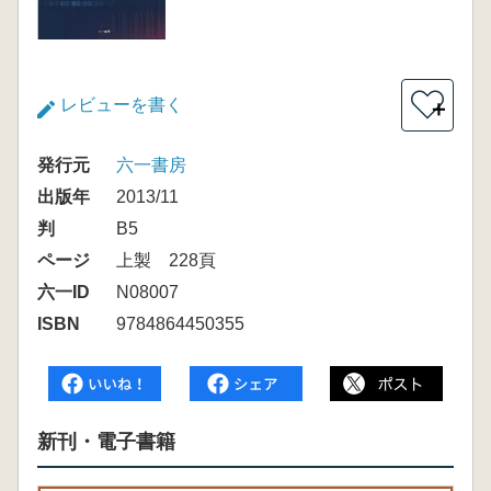
レビューを書く
＋
発行元
六一書房
出版年
2013/11
判
B5
ページ
上製 228頁
六一ID
N08007
ISBN
9784864450355
新刊・電子書籍