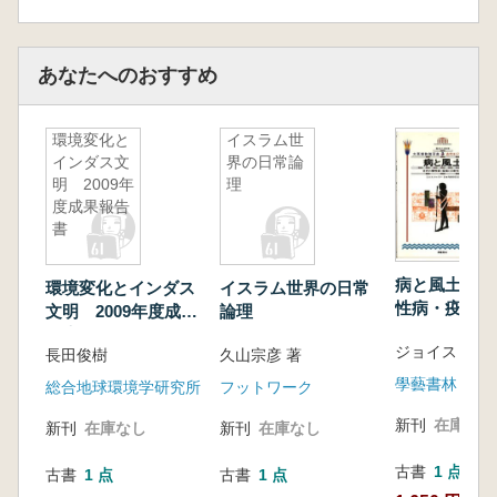
第4節 焼成
第4章 ヒエラコンポリス遺跡の調査
第1節 遺跡の立地と古環境
あなたへのおすすめ
第2節 調査略史
第3節 熱利用遺構の詳細
環境変化と
イスラム世
第4節 HK11C Square B4-5土器焼成遺構の
インダス文
界の日常論
調査概要
明 2009年
理
第5節 小結
度成果報告
第5章 胎土分析からみた技術(粘土採取・素地
書
づくり・焼成温度)
第1節 分析資料
病と風土 古
環境変化とインダス
イスラム世界の日常
第2節 分析方法と手順
性病・疫病と
文明 2009年度成果
論理
第3節 胎土分析
活
報告書
第4節 土器製作技術の考察
長田俊樹
久山宗彦 著
第5節 小結
學藝書林
総合地球環境学研究所
フットワーク
第6章 製作痕分析からみた技術(成形・焼成)
新刊
在庫なし
新刊
在庫なし
新刊
在庫なし
第1節 分析資料
第2節 スサ混粗製壺型土器の成形方法
古書
1 点
古書
1 点
古書
1 点
第3節 スサ混粗製壺型土器の焼成方法