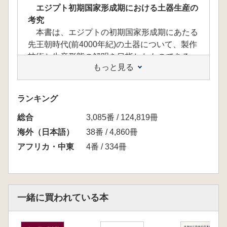
エジプト初期国家形成期における土器生産の
考究
本書は、エジプトの初期国家形成期にあたる
先王朝時代(前4000年紀)の土器について、製作
技術と生産形態の解明を目指したものである。
もっと見る
先王朝時代の土器研究は、製作址の検出例が乏
しいことから、土器生産の実態に関する研究は
皆無に等しい情況であった。しかし幸いにも、
ランキング
筆者が調査を進めるヒエラコンポリス遺跡土器
総合
焼成遺構が発見された。その質・量ともに充実
3,085番 / 124,819冊
した発掘資料を基軸として、理化学的胎土分析
海外（日本語）
38番 / 4,860冊
や、日本考古学で確立された黒斑分析などを取
アフリカ・中東
4番 / 334冊
り入れた総合的分析から、粘土採取から焼成に
至る全工程の技術を再構築した。そして専業化
をキーワードに生産形態の変化から、初期国家
形成期における社会の動態を追尾した。(早稲
一緒に買われている本
田大学博士論文に加筆刊行)
<目次>
序章 研究の目的と方法