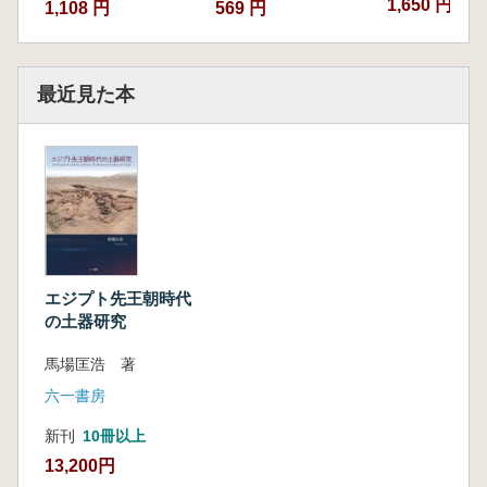
1,650 円
1,108 円
569 円
第4節 小結
第7章 製作技術と生産形態
第1節 技術連鎖とその変遷
最近見た本
第2節 専業化からみた生産形態
第3節 小結
終章 まとめと展望
第1節 まとめ
第2節 展望
エジプト先王朝時代
の土器研究
馬場匡浩 著
六一書房
新刊
10冊以上
13,200円