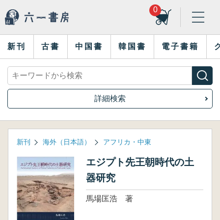
0
新刊
古書
中国書
韓国書
電子書籍
詳細検索
新刊
海外（日本語）
アフリカ・中東
エジプト先王朝時代の土
器研究
馬場匡浩 著