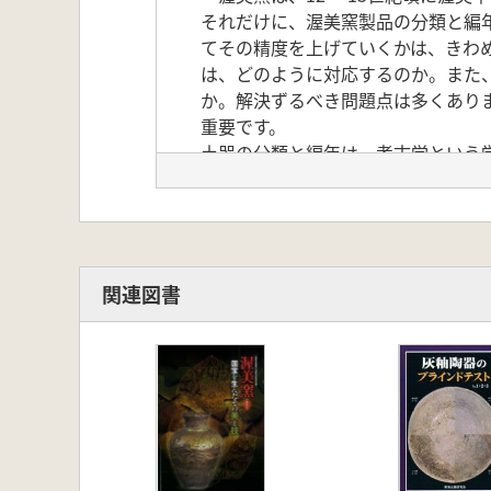
それだけに、渥美窯製品の分類と編
てその精度を上げていくかは、きわ
は、どのように対応するのか。また
か。解決ずるべき問題点は多くあり
重要です。
土器の分類と編年は、考古学という
論的検討は必要不可欠です。東海土器
マも、土器の分類と編年の方法論的
の分類と編年の確率を上げるために
【目次】
安井俊則 渥美窯研究のあゆみと現
関連図書
鈴木敏則 渥美湖西窯の山茶碗編年
贄 元洋 土器の分類と編年について
増山禎之 渥美窯の器種分類と壺甕
贄 元洋 消費遺跡から見た渥美窯編
尾野善裕 京都から見た山茶碗編年
尾野善裕 京都から見た山茶碗編年～
鈴木敏則 増山禎之 渥美湖西窯の