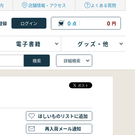
内
店舗情報・アクセス
よくある質問
0
0
登録
点
円
電子書籍
グッズ・他
詳細検索
ほしいものリストに追加
再入荷メール通知