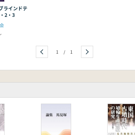
ブラインドテ
1・2・3
、鈴木敏則
会
し
、鈴木敏則
1
/
1