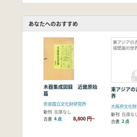
あなたへのおすすめ
東アジアの
墳壁画の世
木器集成図録 近畿原始
東アジアの
篇
界
奈良国立文化財研究所
大阪府文化財
新刊
在庫なし
新刊
在庫な
8,800 円~
古書
4 点
古書
2 点