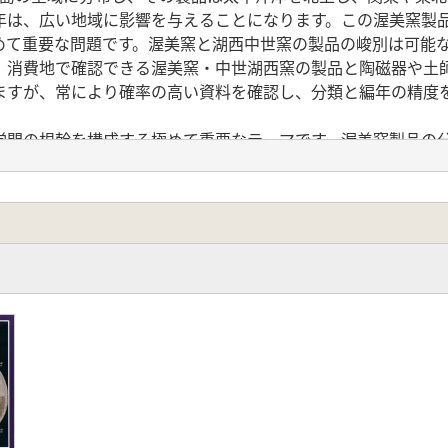
年は、広い地域に影響を与えることになります。この渥美窯製
めて重要な問題です。渥美窯と湖西中世窯の製品の峻別は可能
、消費地で確認できる渥美窯・中世湖西窯の製品と陶磁器や土
ますが、常により確率の高い資料を確認し、分類と編年の精度
学問の根幹を構成する極めて重要なテーマです。渥美窯製品の
研究会は、2000年に須恵器生産の出現から消滅と題したシ
検討が重要なテーマでした。今回も、中世渥美窯の検討に際し
は何が必要かということを問い直したいと思います。
状
の編年
年
空白の14・15世紀をめぐつて～
器種分類