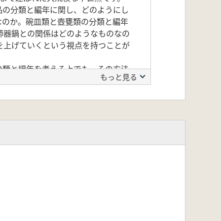
品の分類と編年に関し、どのようにし
なのか。碗皿類と壺甕類の分類と編年
師器鍋との関係はどのようなものなの
を上げていくという視点を持つことが
分類と編年を考える上でも、その方法
もっと見る
ンポジウムを行いました。この時のテー
て、今一度その意味を問い直し、土器