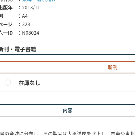
出版年
2013/11
判
A4
ページ
328
六一ID
N08024
新刊・電子書籍
新刊
在庫なし
内容
半島の全域に分布し、その製品は太平洋岸を北上し、関東や東