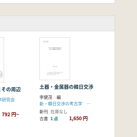
土器・金属器の韓日交渉
とその周辺
李健茂 編
学研究会
新・韓日交渉の考古学 初期鉄器・三国時代・弥生時代研究会
新刊
在庫なし
792 円~
1,650 円
古書
1 点