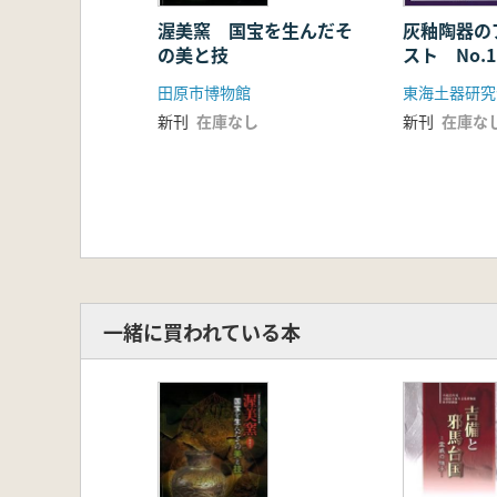
資料編
生産地
渥美窯 国宝を生んだそ
灰釉陶器の
の美と技
スト No.
【渥美窯】
古窯別出土山茶碗基本図 増山禎之
田原市博物館
東海土器研究
古窯別碗皿法量分布図 和田達也
新刊
在庫なし
新刊
在庫な
【湖西中世窯】
古窯別出土山茶碗基本図 首藤久士
古窯別碗皿法量分布図 首藤久士
消費地
西三河 鈴木とよ江
東三河 贄 元洋
遠 江 贄 元洋
愛知県史掲載編年表
一緒に買われている本