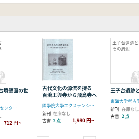
古
王子台遺跡と
界
その周辺
古代文化の源流を探る
古墳壁画の世
王子台遺跡
百済王興寺から飛鳥寺へ
東海大学考古
國學院大學エクステンション事業課
センター
新刊
在庫なし
新刊
在庫なし
し
古書
2 点
1,980 円~
古書
2 点
712 円~