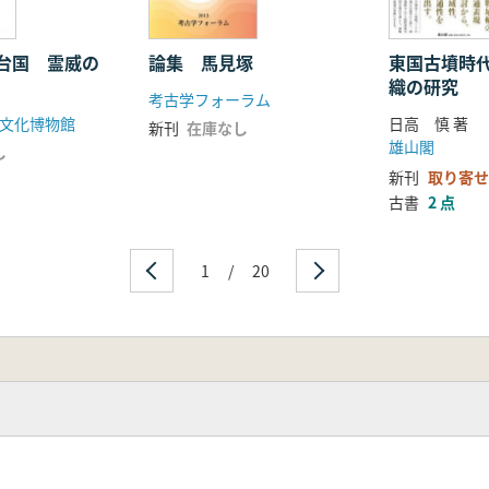
台国 霊威の
論集 馬見塚
東国古墳時
織の研究
考古学フォーラム
文化博物館
日高 慎 著
新刊
在庫なし
雄山閣
し
新刊
取り寄せ
古書
2 点
1
/
20