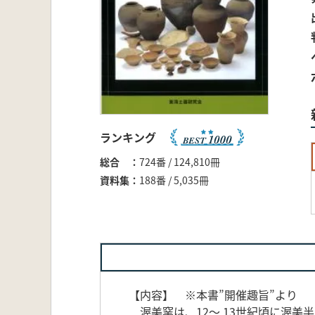
ランキング
総合
724番 / 124,810冊
資料集
188番 / 5,035冊
【内容】 ※本書”開催趣旨”より
渥美窯は、12～ 13世紀頃に渥美