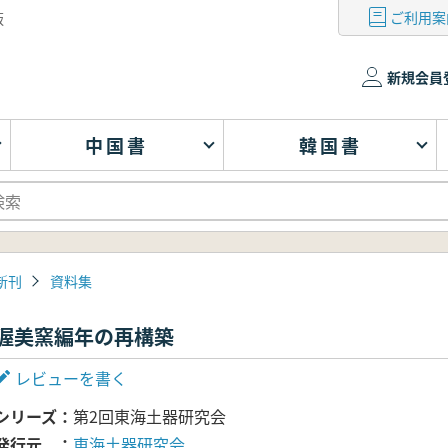
ご利用案
版
新規会員
中国書
韓国書
新刊
資料集
渥美窯編年の再構築
レビューを書く
シリーズ
第2回東海土器研究会
発行元
東海土器研究会