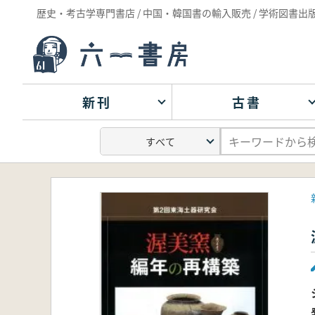
歴史・考古学専門書店 / 中国・韓国書の輸入販売 / 学術図書出
新刊
古書