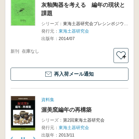
灰釉陶器を考える 編年の現状と
課題
シリーズ：
東海土器研究会プレシンポジウム 資料集
発行元：
東海土器研究会
出版年：
2014/07
新刊
在庫なし
＋
再入荷メール通知
資料集
渥美窯編年の再構築
シリーズ：
第2回東海土器研究会
発行元：
東海土器研究会
出版年：
2013/11