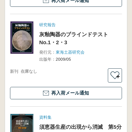
再入荷メール通知
研究報告
灰釉陶器のブラインドテスト
No.1・2・3
発行元：
東海土器研究会
出版年：
2009/05
新刊
在庫なし
＋
再入荷メール通知
資料集
須恵器生産の出現から消滅 第5分