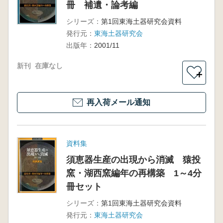
冊 補遺・論考編
シリーズ：
第1回東海土器研究会資料
発行元：
東海土器研究会
出版年：
2001/11
新刊
在庫なし
＋
再入荷メール通知
資料集
須恵器生産の出現から消滅 猿投
窯・湖西窯編年の再構築 1～4分
冊セット
シリーズ：
第1回東海土器研究会資料
発行元：
東海土器研究会