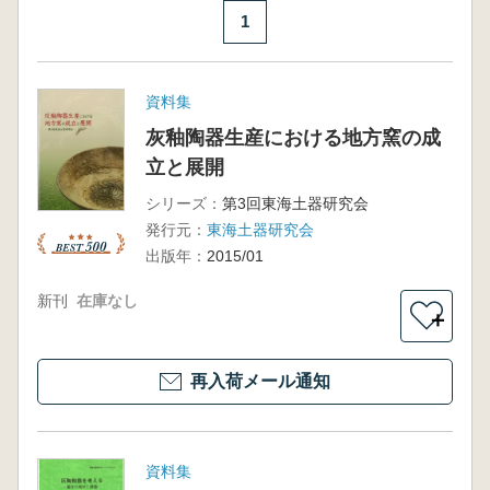
1
資料集
灰釉陶器生産における地方窯の成
立と展開
シリーズ：
第3回東海土器研究会
発行元：
東海土器研究会
出版年：
2015/01
新刊
在庫なし
＋
再入荷メール通知
資料集