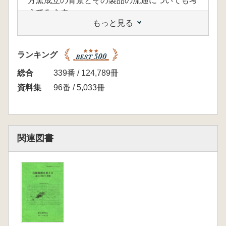
方窯成立の背景とその製品の流通についても考
えてみます。
もっと見る
【目次】
発表要旨
河合 修 旗指・助宗窯の灰釉陶器編年と地域
ランキング
性
鈴木敏則 宮口・清ヶ谷窯の灰釉陶器編年と地
総合
339番 / 124,789冊
域性
資料集
96番 / 5,033冊
尾野善裕 灰釉陶器生産地域の拡大 猿投窯か
らみた駿遠地域の窯
田尾誠敏 関東への灰釉陶器の流入状況と在地
土器
関連図書
資料編
遠江 宮口窯・清ヶ谷窯
駿河 板指窯・助宗窯
尾張猿投窯・美濃 東濃窯
三河 二川窯
追加図