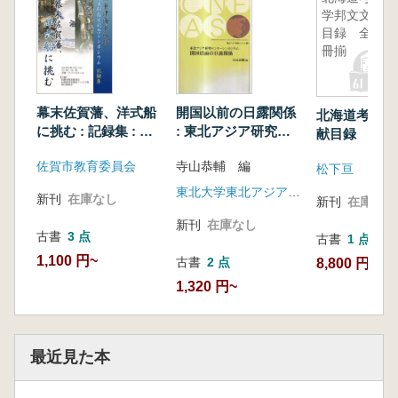
学邦文文献
目録 全5
冊揃
幕末佐賀藩、洋式船
開国以前の日露関係
北海道考古学
に挑む : 記録集 : 三
: 東北アジア研究セ
献目録 全5
重津海軍所跡国史跡
ンターシンポジウム
佐賀市教育委員会
寺山恭輔 編
指定記念シンポジウ
松下亘
ム
東北大学東北アジア研究センター
新刊
在庫なし
新刊
在庫なし
新刊
在庫なし
古書
3 点
古書
1 点
1,100 円~
古書
2 点
8,800 円
1,320 円~
最近見た本