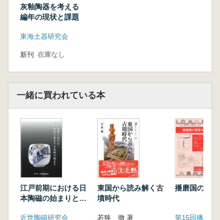
灰釉陶器を考える
編年の現状と課題
東海土器研究会
新刊
在庫なし
一緒に買われている本
江戸前期における日
東国から読み解く古
播磨国の駅家
本陶磁の始まりと色
墳時代
絵の始まり
近世陶磁研究会
若狭 徹 著