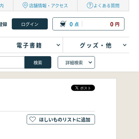
内
店舗情報・アクセス
よくある質問
0
0
登録
点
円
電子書籍
グッズ・他
詳細検索
ほしいものリストに追加