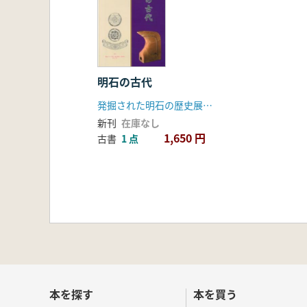
明石の古代
発掘された明石の歴史展実行委員会
新刊
在庫なし
1,650 円
古書
1 点
本を探す
本を買う