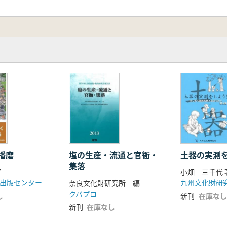
播磨
塩の生産・流通と官衙・
土器の実測を
集落
著
小畑 三千代 
出版センター
九州文化財研究
奈良文化財研究所 編
クバプロ
し
新刊
在庫なし
新刊
在庫なし