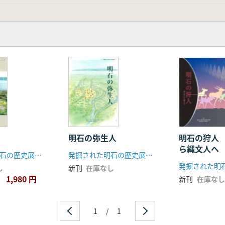
昭嘉
寺遺跡 4大田町遺跡 5古大内遺跡
太寺廃寺 9硯町遺跡 10相生町遺跡
根川遺跡 14高丘古窯跡群
稲原昭嘉
郎
5ページ
明石の弥生人
明石の狩人
ら縄文人ヘ
発掘された明石の歴史展実行委員会
発掘された明石の歴史展実行委員会
し
新刊
在庫なし
1,980 円
新刊
在庫なし
1
/
1