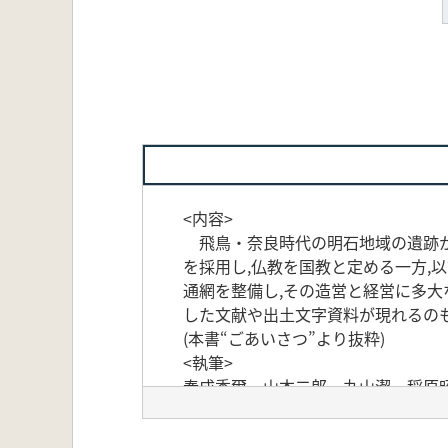
<内容>
飛鳥・奈良時代の明石地域の遺跡か
を採用し,仏教を国教と定める一方,
通網を整備し,その造営と経営に多
した文献や出土文字資料が現れるのも
(本書“ごあいさつ”より抜粋)
<執筆>
春成秀爾、山本二郎、丸山潔、稲原
<目次>
1 明石の古代 春成秀爾