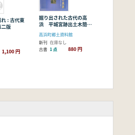
掘り出された古代の高
れ : 古代東
浜 平城宮跡出土木簡か
第二版
ら
高浜町郷土資料館
新刊
在庫なし
880 円
古書
1 点
1,100 円