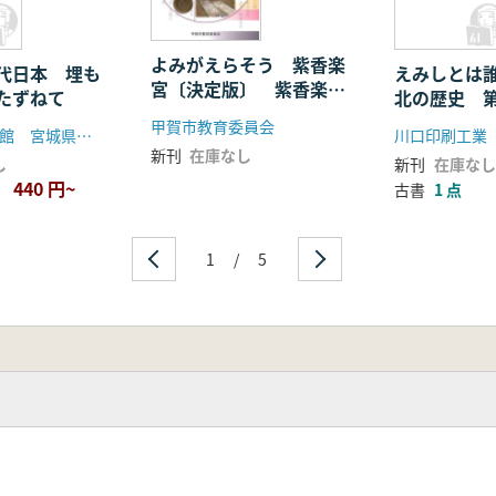
よみがえらそう 紫香楽
代日本 埋も
えみしとは誰
宮〔決定版〕 紫香楽宮
たずねて
北の歴史 
と甲賀寺
甲賀市教育委員会
東北歴史資料館 宮城県多賀城跡調査研究所
川口印刷工業
新刊
在庫なし
し
新刊
在庫なし
440 円~
古書
1 点
1
/
5