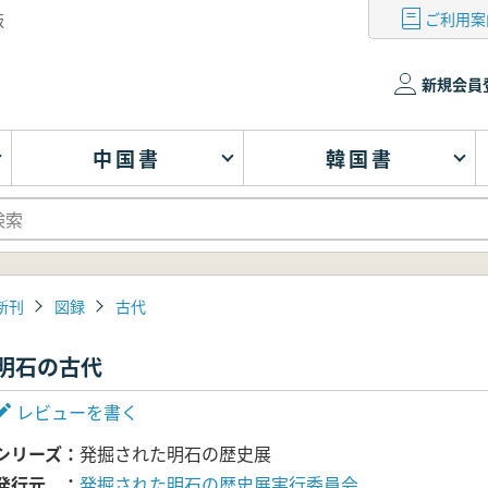
ご利用案
版
新規会員
中国書
韓国書
新刊
図録
古代
明石の古代
レビューを書く
シリーズ
発掘された明石の歴史展
発行元
発掘された明石の歴史展実行委員会