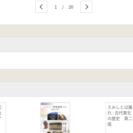
1
/
20
代
えみしとは誰
れ
れ : 古代東北
ず
の歴史 第二
版