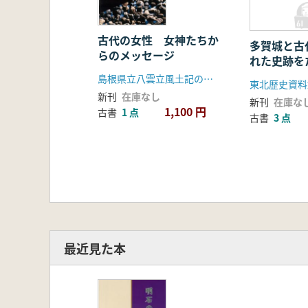
古代の女性 女神たちか
多賀城と古
らのメッセージ
れた史跡を
島根県立八雲立風土記の丘資料館
新刊
在庫なし
新刊
在庫な
1,100 円
古書
1 点
古書
3 点
最近見た本