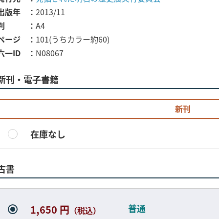
出版年
2013/11
判
A4
ページ
101(うちカラー約60)
六一ID
N08067
新刊・電子書籍
新刊
在庫なし
古書
普通
1,650 円
（税込）