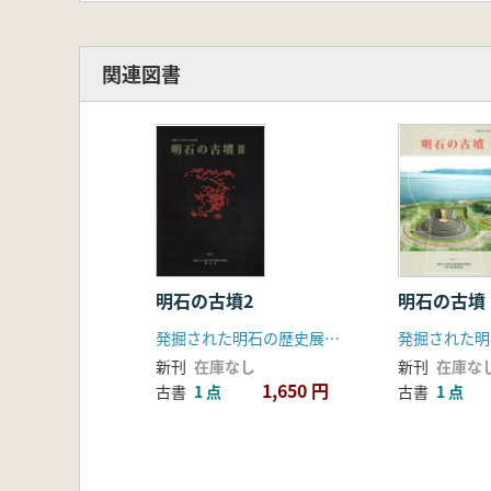
2 明石の古代遺跡 丸山 潔 稲原
1吉田南遺跡 2上ノ丸遺跡 3長坂
6古代山陽道跡 7魚住泊推定地 8
関連図書
11出合遺跡 12東野町遺跡 13赤
3 明石の古代 各論
1 明石郡とその郷 山本三郎
2 太寺廃寺と古代山陽道・駅家 
3 魚住泊の位置と年代 稲原昭嘉
4 律令期の明石と塩作り 山本三
5 明石の古代文字資料 丸山潔
4 明石の古瓦集成 春成秀爾 ※約1
明石の古墳2
明石の古墳
発掘された明石の歴史展実行委員会
新刊
在庫なし
新刊
在庫な
1,650 円
古書
1 点
古書
1 点