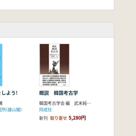
しよう!
概説 韓国考古学
著
韓国考古学会 編 武末純一 監訳 庄田慎矢・山本孝文 訳
所(雄山閣)
同成社
5,280円
新刊
取り寄せ