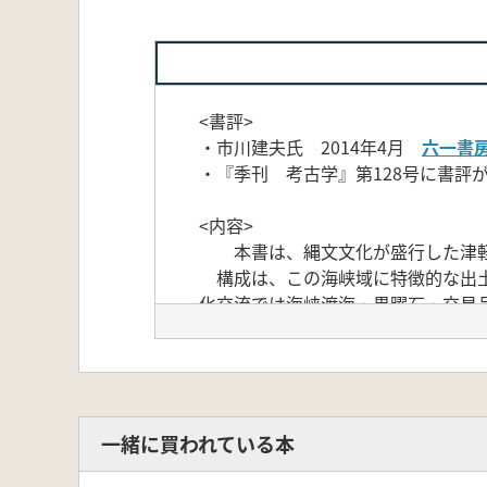
<書評>
・市川建夫氏 2014年4月
六一書
・『季刊 考古学』第128号に書評が掲
<内容>
本書は、縄文文化が盛行した津軽海
構成は、この海峡域に特徴的な出土
化交流では海峡渡海・黒曜石・交易
ケ漁具・アスファルト・石銛・動物
います。本書ではさらに、各収録論
<目次>
第1章 津軽海峡域の先史文化
1 津軽海峡と亀ヶ岡文化
一緒に買われている本
2 津軽海峡と縄文文化
3 三内丸山遺跡と津軽海峡