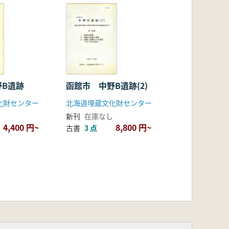
野B遺跡
函館市 中野B遺跡(2)
化財センター
北海道埋蔵文化財センター
新刊
在庫なし
4,400 円~
8,800 円~
古書
3 点