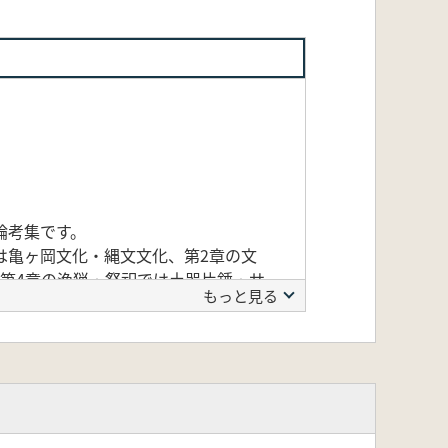
論考集です。
は亀ヶ岡文化・縄文文化、第2章の文
第4章の漁猟・祭祀では土器片錘・サ
もっと見る
状三足土器・玉象嵌土製品を収録して
し、研究者の便宜をはかっています。