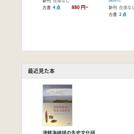
新刊
在庫なし
8 北日本におけるベンケイガイ交
880 円~
新刊
在庫な
古書
4 点
9 津軽海峡域と南海産貝類
古書
2 点
10 津軽海峡域における土器片錘
11 本州北辺地域における先史ア
12 津軽海峡交流と弥生石偶
13 ロシア連邦国立極東博物館所
14 津軽半島今津遺跡の鬲状三足
最近見た本
津軽海峡域の先史文化研