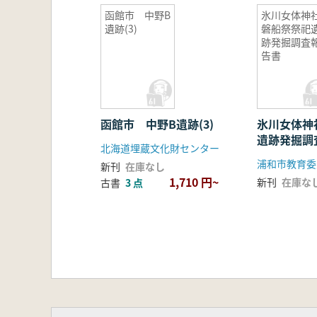
函館市 中野B
第2章 津軽海峡域の文化交流
氷川女体神
遺跡(3)
磐船祭祭祀
1 津軽海峡の先史文化交流―青森
跡発掘調査
2 亀ヶ岡文化圏の物の動き―東北
告書
3 津軽海峡を巡る黒曜石の動向
4 オンネアンズと糸魚川
5 ベンガラの利用と交易
6 津軽海峡を巡る交易の品々
函館市 中野B遺跡(3)
氷川女体神
第3章 津軽海峡域の装身具
遺跡発掘調
北海道埋蔵文化財センター
1 ヒスイ以前の津軽海峡域―縄文
浦和市教育委
新刊
在庫なし
2 津軽海峡域における玦状耳飾り
1,710 円~
新刊
在庫な
古書
3 点
3 津軽海峡域における先史ヒスイ
4 首飾りの色―本州北端・縄文晩
5 青森県出土の琥珀
6 津軽海峡とサメの歯―本州北辺
第4章 津軽海峡域の貝類文化
1 北日本におけるベンケイガイ交
2 津軽海峡域と南海産貝類―津軽
第5章 津軽海峡域の漁猟・祭祀