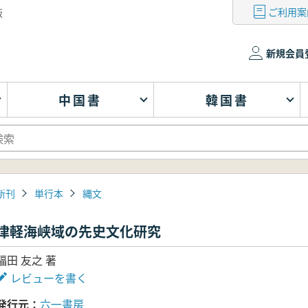
ご利用案
版
新規会員
中国書
韓国書
新刊
単行本
縄文
津軽海峡域の先史文化研究
福田 友之 著
レビューを書く
発行元
六一書房