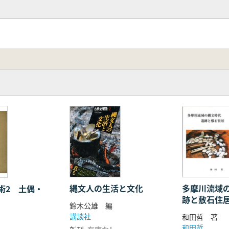
北半島発茶沢(1)遺跡の資料をもとにして―
料との比較から―
ファルト利用
南岸の恵山文化期の例―
き土器と動物形土製品
県畑内遺跡出土の石偶をめぐって―
の大型磨製石斧
器―「江南文化和古代的日本」に関連して―
多摩川流域
縄文人の生活と文化
術2 土偶・
跡と敷石住
文化
鈴木公雄 編
講談社
和田哲 著
和田哲