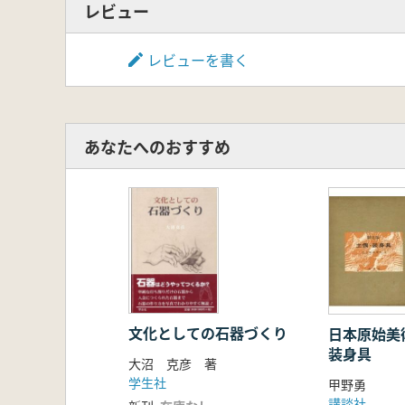
1 津軽海峡域における土器片錘―下
レビュー
2 縄文期のサケ漁具2例―民俗資
3 本州北辺地域における先史アス
レビューを書く
4 宇鉄遺跡の石銛装着―津軽海峡
5 津軽海峡域における動物装飾付
6 津軽海峡交流と弥生石偶―青森
7 弥生の水田稲作と津軽海峡域
あなたへのおすすめ
第6章 津軽海峡域の特殊な遺物
1 ロシア連邦国立極東博物館所蔵
2 津軽半島今津遺跡の鬲状三足土
3 津軽海峡と青玉象嵌
付 章
1 津軽海峡と亀ヶ岡文化
2 津軽海峡を巡る黒曜石の動向
3 ベンガラの利用と交易
4 津軽海峡域における玦状耳飾り
文化としての石器づくり
日本原始美
装身具
5 津軽海峡域における先史ヒスイ
大沼 克彦 著
6 青森県出土の琥珀
学生社
甲野勇
7 津軽海峡とサメの歯
講談社