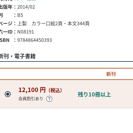
出版年
2014/02
判
B5
ページ
上製 カラー口絵2頁・本文344頁
六一ID
N08191
ISBN
9784864450393
新刊・電子書籍
新刊
12,100 円
（税込）
残り10冊以上
会員割引あり