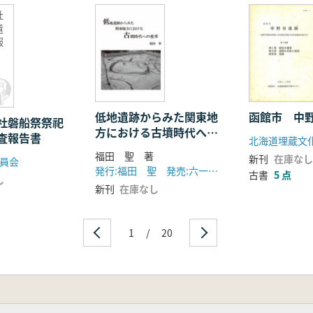
社
遺
県出土の黒曜石製石器・硬玉製品・外来系土器―
報
地方北部の黒曜石・ヒスイ製品を中心として―
低地遺跡からみた関東地
函館市 中
社磐船祭祭祀
方における古墳時代への
査報告書
北海道埋蔵文
変革
前期以前の石製装身具を中心にして―
福田 聖 著
新刊
在庫なし
員会
―三角形玦状耳飾りを中心にして―
発行:福田 聖 発売:六一書房
古書
5 点
し
文化
新刊
在庫なし
期の例から―
地域出土のサメの歯をめぐって―
1
/
20
易―津軽海峡を渡った貝輪―
海峡域におけるイモガイ形製品をめぐって―