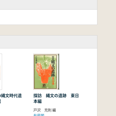
の縄文時代遺
探訪 縄文の遺跡 東日
居
本編
戸沢 充則 編
有斐閣