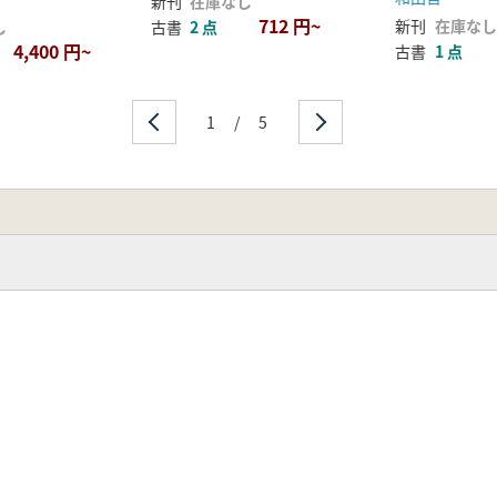
新刊
在庫なし
易
712 円~
新刊
在庫なし
し
古書
2 点
4,400 円~
古書
1 点
スファルト利用
1
/
5
蔵の大型磨製石斧
土器