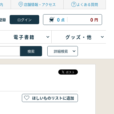
内
店舗情報・アクセス
よくある質問
0
0
登録
点
円
電子書籍
グッズ・他
詳細検索
ほしいものリストに追加