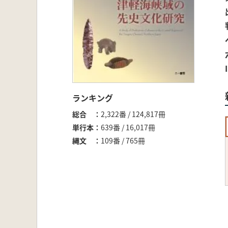
ランキング
総合
2,322番 / 124,817冊
単行本
639番 / 16,017冊
縄文
109番 / 765冊