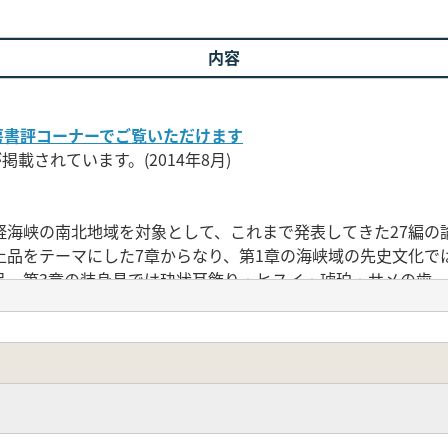
内容
房書評コーナーでご覧いただけます
載されています。(2014年8月)
峡の南北地域を対象として、これまで発表してきた27編の
品をテーマにした7章からなり、第1章の海峡域の先史文化で
品、第3章の装身具では玦状耳飾り・ヒスイ・琥珀・サメの歯、
形土製品・石偶、第7章の特殊な遺物では、大型磨製石斧・鬲
考以降の新資料や分析結果について付章として新たに稿を起こ