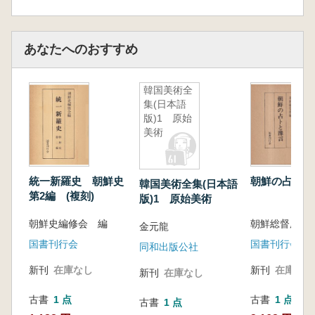
あなたへのおすすめ
韓国美術全
集(日本語
版)1 原始
美術
統一新羅史 朝鮮史
朝鮮の占トと
韓国美術全集(日本語
第2編 (複刻)
版)1 原始美術
朝鮮史編修会 編
朝鮮総督府 
金元龍
国書刊行会
国書刊行会
同和出版公社
新刊
在庫なし
新刊
在庫なし
新刊
在庫なし
古書
1 点
古書
1 点
古書
1 点