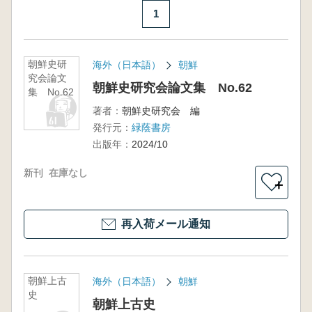
1
朝鮮史研
海外（日本語）
朝鮮
究会論文
朝鮮史研究会論文集 No.62
集 No.62
著者：
朝鮮史研究会 編
発行元：
緑蔭書房
出版年：
2024/10
新刊
在庫なし
＋
再入荷メール通知
朝鮮上古
海外（日本語）
朝鮮
史
朝鮮上古史