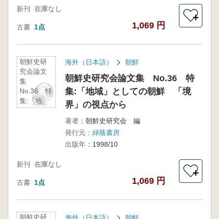
新刊
在庫なし
＋
1,069 円
古書
1点
朝鮮史研
海外（日本語）
朝鮮
究会論文
朝鮮史研究会論文集 No.36 特
集
集:「地域」としての朝鮮 「境
No.36 特
集:「地
界」の視点から
域」とし
ての朝
著者：
朝鮮史研究会 編
鮮 「境
発行元：
緑蔭書房
界」の視
出版年：
1998/10
点から
新刊
在庫なし
＋
1,069 円
古書
1点
朝鮮史研
海外（日本語）
朝鮮