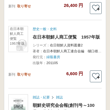
26,400 円
新刊
取り寄せ
＋
在日本朝
歴史一般・史料
鮮人商工
在日本朝鮮人商工便覧 1957年版
便覧
1957年版
シリーズ：
在日朝鮮人資料叢書2
著者：
在日本朝鮮人商工連合会編 樋口雄一解説
発行元：
緑蔭書房
出版年：
201105
6,600 円
新刊
取り寄せ
＋
雑誌・紀要
雑誌
朝鮮史研究会会報(創刊号～100