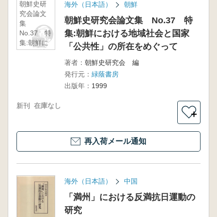
朝鮮史研
海外（日本語）
朝鮮
究会論文
朝鮮史研究会論文集 No.37 特
集
集:朝鮮における地域社会と国家
No.37 特
集:朝鮮に
「公共性」の所在をめぐって
おける地
域社会と
著者：
朝鮮史研究会 編
国家
発行元：
緑蔭書房
「公共
出版年：
1999
性」の所
在をめぐ
新刊
在庫なし
って
＋
再入荷メール通知
海外（日本語）
中国
「満州」における反満抗日運動の
研究