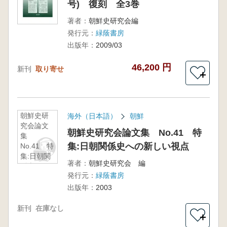
号) 復刻 全3巻
著者：
朝鮮史研究会編
発行元：
緑蔭書房
出版年：
2009/03
46,200 円
新刊
取り寄せ
＋
朝鮮史研
海外（日本語）
朝鮮
究会論文
朝鮮史研究会論文集 No.41 特
集
集:日朝関係史への新しい視点
No.41 特
集:日朝関
著者：
朝鮮史研究会 編
係史への
発行元：
緑蔭書房
新しい視
点
出版年：
2003
新刊
在庫なし
＋