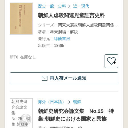
歴史一般・史料
近・現代
朝鮮人虐殺関連児童証言史料
シリーズ：
関東大震災朝鮮人虐殺問題関係史料1
著者：
琴秉洞編・解説
発行元：
緑蔭書房
出版年：
1989/
新刊
在庫なし
＋
再入荷メール通知
朝鮮史研
海外（日本語）
朝鮮
究会論文
朝鮮史研究会論文集 No.25 特
集
集:朝鮮史における国家と民族
No.25 特
集:朝鮮史