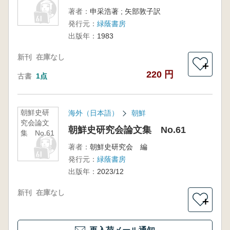
著者：
申采浩著 ; 矢部敦子訳
発行元：
緑蔭書房
出版年：
1983
新刊
在庫なし
＋
220 円
古書
1点
朝鮮史研
海外（日本語）
朝鮮
究会論文
朝鮮史研究会論文集 No.61
集 No.61
著者：
朝鮮史研究会 編
発行元：
緑蔭書房
出版年：
2023/12
新刊
在庫なし
＋