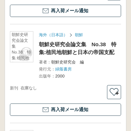
再入荷メール通知
朝鮮史研
海外（日本語）
朝鮮
究会論文
朝鮮史研究会論文集 No.38 特
集
集:植民地朝鮮と日本の帝国支配
No.38 特
集:植民地
著者：
朝鮮史研究会 編
朝鮮と日
発行元：
緑蔭書房
本の帝国
支配
出版年：
2000
新刊
在庫なし
＋
再入荷メール通知