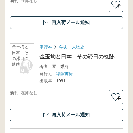
新刊
在庫なし
＋
再入荷メール通知
金玉均と
単行本
学史・人物史
日本 そ
金玉均と日本 その滞日の軌跡
の滞日の
軌跡
著者：
琴 秉洞
発行元：
緑蔭書房
出版年：
1991
新刊
在庫なし
＋
再入荷メール通知