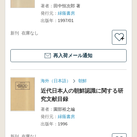
著者：
田中恒次郎 著
発行元：
緑蔭書房
出版年：
1997/01
新刊
在庫なし
＋
再入荷メール通知
海外（日本語）
朝鮮
近代日本人の朝鮮認識に関する研
究文献目録
著者：
園部裕之編
発行元：
緑蔭書房
出版年：
1996
新刊
在庫なし