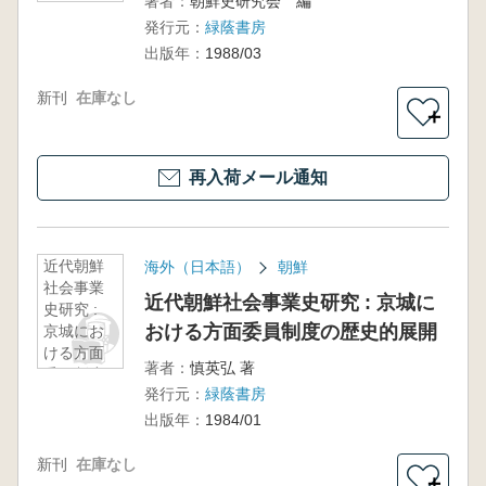
著者：
朝鮮史研究会 編
における
発行元：
緑蔭書房
国家と民
族
出版年：
1988/03
新刊
在庫なし
＋
再入荷メール通知
近代朝鮮
海外（日本語）
朝鮮
社会事業
近代朝鮮社会事業史研究 : 京城に
史研究 :
おける方面委員制度の歴史的展開
京城にお
ける方面
著者：
慎英弘 著
委員制度
発行元：
緑蔭書房
の歴史的
展開
出版年：
1984/01
新刊
在庫なし
＋