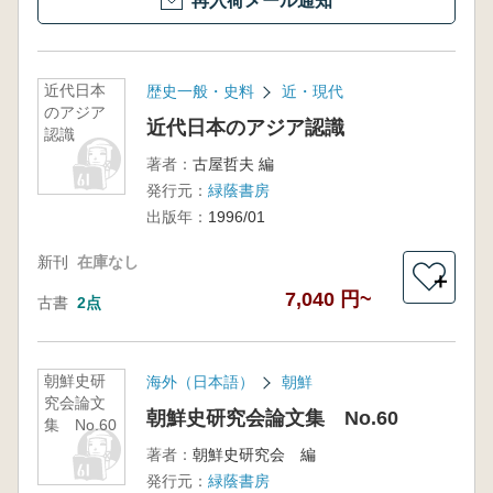
再入荷メール通知
近代日本
歴史一般・史料
近・現代
のアジア
近代日本のアジア認識
認識
著者：
古屋哲夫 編
発行元：
緑蔭書房
出版年：
1996/01
新刊
在庫なし
＋
7,040 円~
古書
2点
朝鮮史研
海外（日本語）
朝鮮
究会論文
朝鮮史研究会論文集 No.60
集 No.60
著者：
朝鮮史研究会 編
発行元：
緑蔭書房