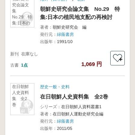
究会論文
朝鮮史研究会論文集 No.29 特
集
集:日本の植民地支配の再検討
No.29 特
集:日本の
著者：
朝鮮史研究会 編
植民地支
発行元：
緑蔭書房
配の再検
討
出版年：
1991/10
新刊
在庫なし
＋
1,069 円
古書
1点
在日朝鮮
歴史一般・史料
人史資料
在日朝鮮人史資料集 全2巻
集 全2
巻
シリーズ：
在日朝鮮人資料叢書1
著者：
在日朝鮮人運動史研究会編
発行元：
緑蔭書房
出版年：
2011/05