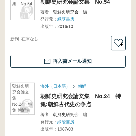
朝鮮史研究会論文集 No.54
集 No.54
著者：
朝鮮史研究会 編
発行元：
緑蔭書房
出版年：
2016/10
新刊
在庫なし
＋
再入荷メール通知
朝鮮史研
海外（日本語）
朝鮮
究会論文
朝鮮史研究会論文集 No.24 特
集
集:朝鮮古代史の争点
No.24 特
集:朝鮮古
著者：
朝鮮史研究会 編
代史の争
発行元：
緑蔭書房
点
出版年：
1987/03