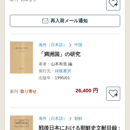
＋
再入荷メール通知
海外（日本語）
中国
「満洲国」の研究
著者：
山本有造 編
発行元：
緑蔭書房
出版年：
1995/01
26,400 円
新刊
取り寄せ
＋
海外（日本語）
朝鮮
戦後日本における朝鮮史文献目録 :