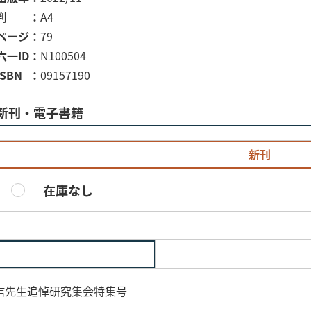
判
A4
ページ
79
六一ID
N100504
ISBN
09157190
新刊・電子書籍
新刊
在庫なし
信先生追悼研究集会特集号