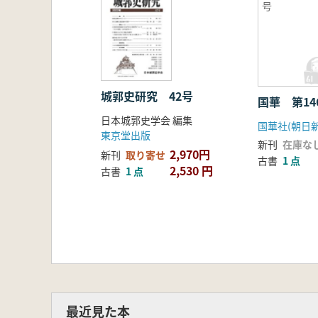
号
城郭史研究 42号
国華 第1
日本城郭史学会 編集
国華社(朝日
東京堂出版
新刊
在庫な
2,970円
新刊
取り寄せ
古書
1 点
2,530 円
古書
1 点
最近見た本