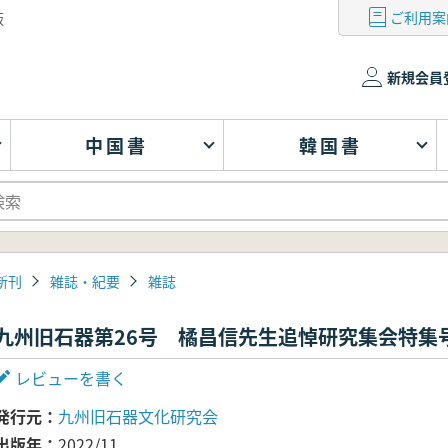
ご利用案
版
新規会員
中国書
韓国書
新刊
雑誌・紀要
雑誌
九州旧石器第26号 橘昌信先生追悼研究集会特集
レビューを書く
発行元
九州旧石器文化研究会
出版年
2022/11