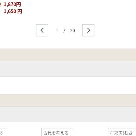
1,870円
せ
1,650 円
1
/
20
8
古代を考える
牟邪志(むさ