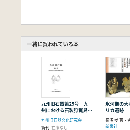
一緒に買われている本
九州旧石器第25号 九
氷河期の大
州における石製狩猟具研
リカ遺跡
究の新展開
九州旧石器文化研究会
長沼 孝 著・
新泉社
新刊
在庫なし