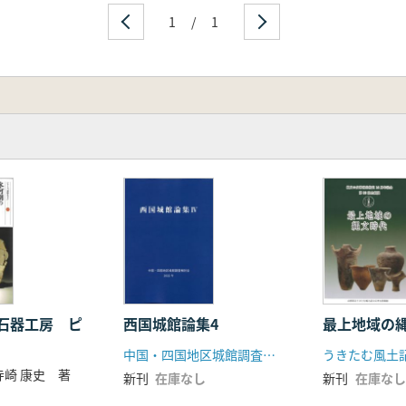
1
/
1
石器工房 ピ
西国城館論集4
最上地域の
中国・四国地区城館調査検討会
寺崎 康史 著
新刊
在庫なし
新刊
在庫なし