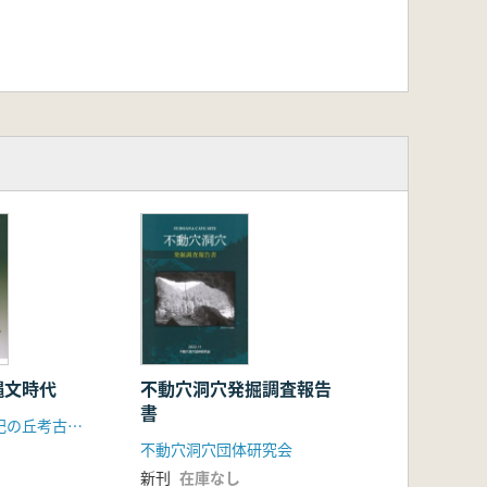
縄文時代
不動穴洞穴発掘調査報告
書
うきたむ風土記の丘考古資料館
不動穴洞穴団体研究会
新刊
在庫なし