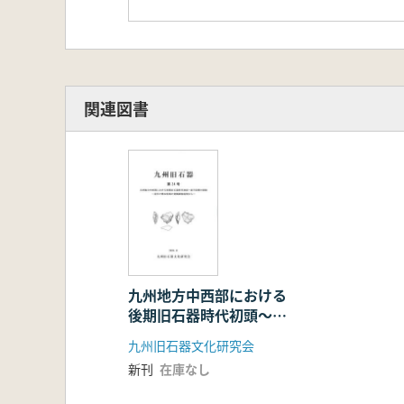
関連図書
九州地方中西部における
後期旧石器時代初頭〜前
半段階の様相 近年の熊
九州旧石器文化研究会
本県域の発掘調査成果か
新刊
在庫なし
ら