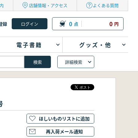
内
店舗情報・アクセス
よくある質問
0
0
登録
点
円
電子書籍
グッズ・他
詳細検索
号
ほしいものリストに追加
再入荷メール通知