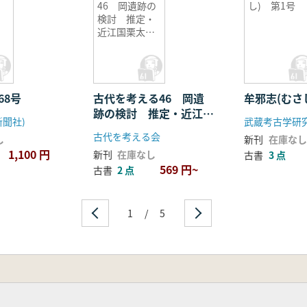
46 岡遺跡の
し) 第1号
検討 推定・
近江国栗太郡
衙
468号
古代を考える46 岡遺
牟邪志(むさ
跡の検討 推定・近江国
新聞社)
武蔵考古学研
栗太郡衙
古代を考える会
し
新刊
在庫なし
1,100 円
新刊
在庫なし
古書
3 点
569 円~
古書
2 点
1
/
5