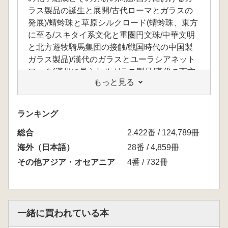
ラス製品の誕生と展開/古代ローマとガラスの
発展)/蜻蛉珠と草原シルクロード(蜻蛉珠、東方
に至る/スキタイ系文化と重圏円文珠/中華文明
と北方遊牧騎馬集団の接触/戦国時代の中国製
ガラス製品)/漢代のガラスとユーラシアネット
ワーク(漢代に見られるガラス製品/漢代の西方
もっと見る
ガラス器とユーラシア東西のつながり/カリガ
ラスと海のシルクロード)/弥生社会のガラスと
大陸との交流(弥生時代のガラス製品の概要/弥
ランキング
生時代中期のガラスと対外交渉/弥生時代後期
総合
のガラス製品と対外交渉/楽浪郡と東夷世界)/激
2,422番 / 124,789冊
動のユーラシアとガラス(魏晋南北朝のガラス/
海外（日本語）
28番 / 4,859冊
三国時代の朝鮮半島と搬入ガラス製品/古墳時
その他アジア・オセアニア
4番 / 732冊
代の日本と舶載されたガラス製品/隋唐期のガ
ラス製品と仏教)/ガラスが見てきたユーラシア
―エピローグ
一緒に買われている本