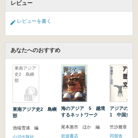
レビュー
レビューを書く
あなたへのおすすめ
東南アジア
史2 島嶼
部
海のアジア 5 越境
アジアの歴史
東南アジア史2 島嶼
するネットワーク
1 中国史 古
部
尾本惠市 ほか 編
竺沙雅章 監修
池端雪浦 編
岩波書店
同朋舎
山川出版社