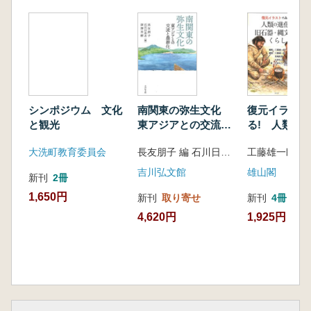
シンポジウム 文化
南関東の弥生文化
復元イラスト
と観光
東アジアとの交流と
る! 人類の
農耕化
石器・縄文人
大洗町教育委員会
長友朋子 編 石川日出志 編 深澤芳樹 編
し
吉川弘文館
雄山閣
新刊
2冊
1,650円
新刊
取り寄せ
新刊
4冊
4,620円
1,925円