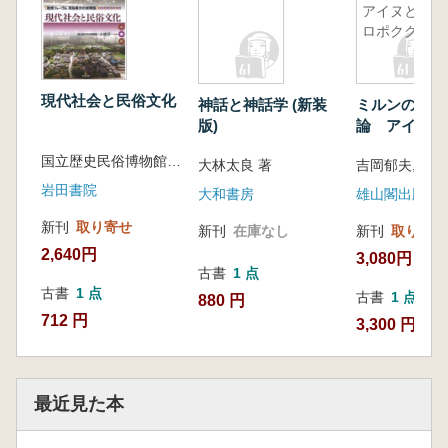
アイヌとコ
ロポクグル
現代社会と民俗文化
神話と神話学 (新装
ミルンの日本
版)
論 アイヌと
クグル
国立歴史民俗博物館 小池淳一 編
大林太良 著
岩田書院
大和書房
雄山閣出版
新刊
取り寄せ
新刊
在庫なし
新刊
取り寄せ
2,640円
3,080円
古書
1 点
古書
1 点
古書
1 点
880 円
712 円
3,300 円
最近見た本