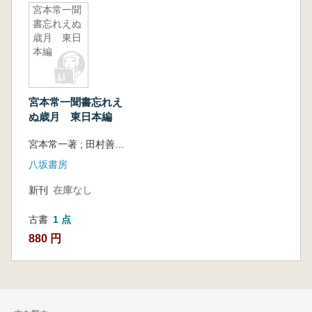
宮本常一聞
書忘れえぬ
歳月 東日
本編
宮本常一聞書忘れえ
ぬ歳月 東日本編
宮本常一著 ; 田村善次郎編
八坂書房
新刊
在庫なし
古書
1 点
880 円