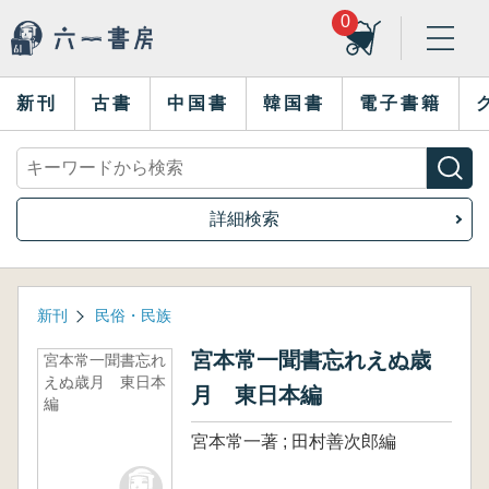
0
新刊
古書
中国書
韓国書
電子書籍
詳細検索
新刊
民俗・民族
宮本常一聞書忘れえぬ歳
宮本常一聞書忘れ
えぬ歳月 東日本
月 東日本編
編
宮本常一著 ; 田村善次郎編