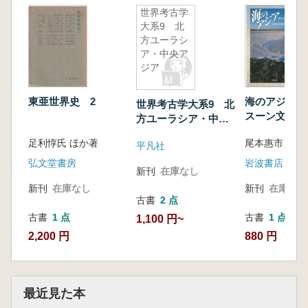
世界考古学
大系9 北
方ユーラシ
ア・中央ア
ジア
東亜世界史 2
海のアジア 
世界考古学大系9 北
スーン文化圏
方ユーラシア・中央
アジア
足利惇氏 ほか著
尾本惠市 ほ
平凡社
弘文堂書房
岩波書店
新刊
在庫なし
新刊
在庫なし
新刊
在庫なし
古書
2 点
古書
1 点
古書
1 点
1,100 円~
2,200 円
880 円
最近見た本