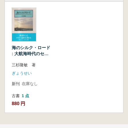
海のシルク・ロード
: 大航海時代のセラ
ミック・アドベンチ
三杉隆敏 著
ャー
ぎょうせい
新刊
在庫なし
古書
1 点
880 円