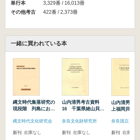
単行本
3,329番 / 16,013冊
その他考古
422番 / 2,373冊
一緒に買われている本
縄文時代集落研究の
山内清男考古資料
山内清男考
現段階 列島におけ
16 千葉県姥山貝塚
上福岡貝塚資
る縄文時代集落の諸
資料 千葉県須和田
縄文時代文化研究会
奈良文化財研究所
奈良国立文化
様相
遺跡資料 青森県川
村(砂沢)遺跡資料
新刊
在庫なし
新刊
在庫なし
新刊
在庫なし