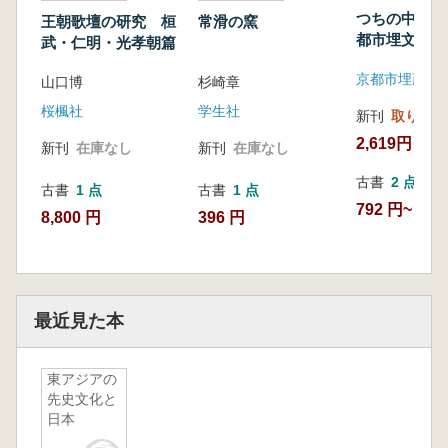
つちの中の京
王朝歌壇の研究 桓
常滑の窯
都市埋文研究
武・仁明・光孝朝篇
30周年記念版
山口博
杉崎章
桜楓社
学生社
新刊
取り寄せ
2,619円
新刊
在庫なし
新刊
在庫なし
古書
2 点
古書
1 点
古書
1 点
792 円~
8,800 円
396 円
最近見た本
東アジアの
先史文化と
日本