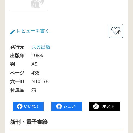
レビューを書く
＋
発行元
六興出版
出版年
1983/
判
A5
ページ
438
六一ID
N10178
付属品
箱
新刊・電子書籍