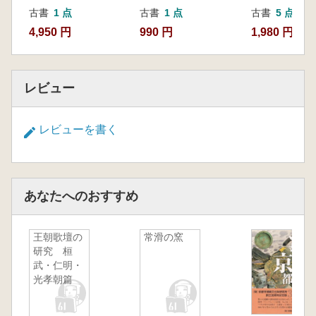
古書
1 点
古書
1 点
古書
5 点
4,950 円
990 円
1,980 円~
レビュー
レビューを書く
あなたへのおすすめ
王朝歌壇の
常滑の窯
研究 桓
武・仁明・
光孝朝篇