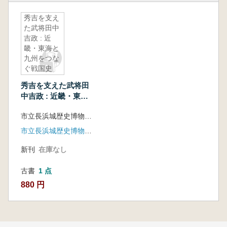
秀吉を支え
た武将田中
吉政 : 近
畿・東海と
九州をつな
ぐ戦国史
秀吉を支えた武将田
中吉政 : 近畿・東海
と九州をつなぐ戦国
市立長浜城歴史博物館, 岡崎市美術博物館, 柳川古文書館編集
史
市立長浜城歴史博物館 , 岡崎市美術博物館 , 柳川古文書館 , サンライズ出版 (発売)
新刊
在庫なし
古書
1 点
880 円