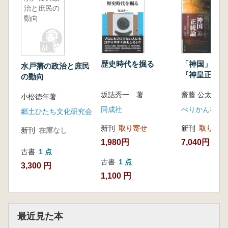
治と庶民の
動向
歴史時代を掘る
「神国」の正
水戸藩の政治と庶民
『神皇正統記
の動向
の近世・近代
坂詰秀一 著
齋藤 公太 著
小松徳年著
同成社
ぺりかん社
郷土ひたち文化研究会
新刊
取り寄せ
新刊
取り寄せ
新刊
在庫なし
1,980円
7,040円
古書
1 点
古書
1 点
3,300 円
1,100 円
最近見た本