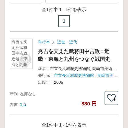
全1件中 1 - 1件を表示
1
秀吉を支
単行本
近世・近代
えた武将
秀吉を支えた武将田中吉政 : 近
田中吉政 :
畿・東海と九州をつなぐ戦国史
近畿・東
海と九州
著者：
市立長浜城歴史博物館, 岡崎市美術博物館, 柳川古文書館編集
をつなぐ
発行元：
市立長浜城歴史博物館 , 岡崎市美術博物館 , 柳川古文書館 , サンライズ出版 (発売)
戦国史
出版年：
2005
新刊
在庫なし
＋
880 円
古書
1点
全1件中 1 - 1件を表示