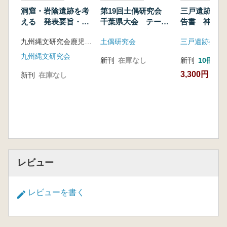
洞窟・岩陰遺跡を考
第19回土偶研究会
三戸遺跡発掘
える 発表要旨・資
千葉県大会 テーマ:
告書 神奈川
料集
列島における初期土
市
九州縄文研究会鹿児島大会事務局 編
土偶研究会
偶
九州縄文研究会
新刊
在庫なし
新刊
10冊以
3,300円
新刊
在庫なし
レビュー
レビューを書く