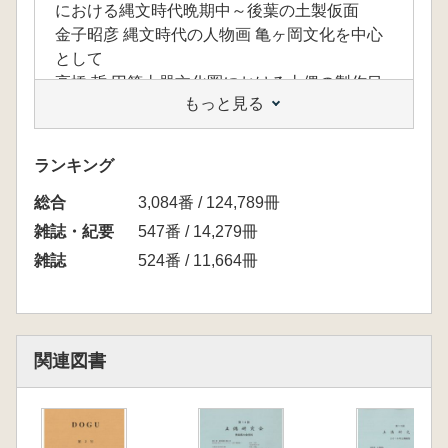
における縄文時代晩期中～後葉の土製仮面
金子昭彦 縄文時代の人物画 亀ヶ岡文化を中心
として
高橋 哲 円筒土器文化圏における土偶の製作目
もっと見る
的について(1)
佐賀桃子 山梨県における人面表現の出現につ
いて
ランキング
景浦 覚 続イカヅチ観念論 文脈から推考される
総合
土偶と土器における交合観念と若干の問題につ
3,084番 / 124,789冊
いて
雑誌・紀要
547番 / 14,279冊
成田滋彦 大湯環状列石の人体意匠文の分析
雑誌
524番 / 11,664冊
土偶本解説
成田滋彦 江坂輝也校訂 小野美代子著「土偶
の知識」「考古学シリーズ』18 東京美術
編集後記(二人の死について想う)
関連図書