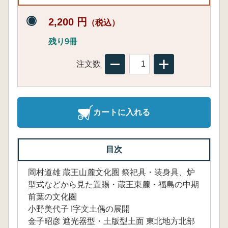
2,200 円
（税込）
残り9冊
注文数
カートに入れる
目次
岡村道雄 蔵王山麓文化圏 祭祀具・装身具、炉
型式などから見た置賜・蔵王東麓・福島の中期
前葉の文化圏
小野美代子 I字文土偶の展開
金子昭彦 遮光器型・土版型土面 東北地方北部