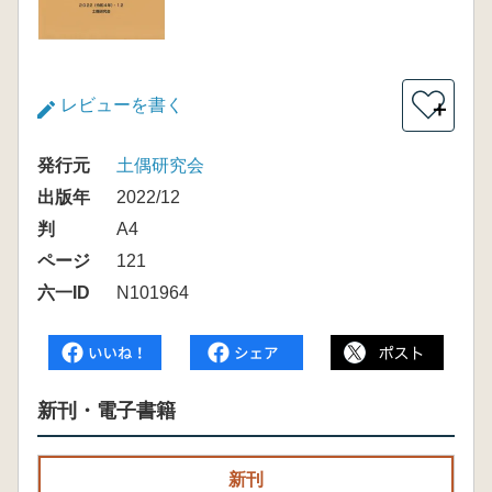
レビューを書く
＋
発行元
土偶研究会
出版年
2022/12
判
A4
ページ
121
六一ID
N101964
新刊・電子書籍
新刊