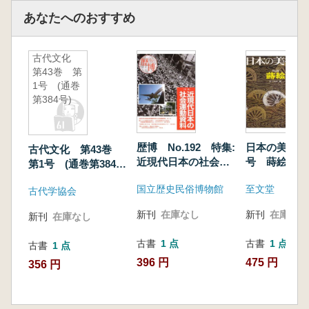
あなたへのおすすめ
古代文化
第43巻 第
1号 (通巻
第384号)
歴博 No.192 特集:
日本の美術 
古代文化 第43巻
近現代日本の社会運
号 蒔絵
第1号 (通巻第384
動資料
号)
国立歴史民俗博物館
至文堂
古代学協会
新刊
在庫なし
新刊
在庫なし
新刊
在庫なし
古書
1 点
古書
1 点
古書
1 点
396 円
475 円
356 円