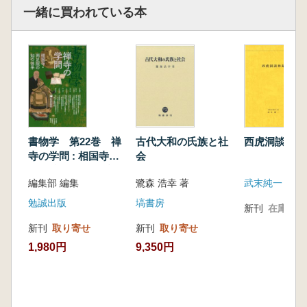
一緒に買われている本
書物学 第22巻 禅
古代大和の氏族と社
西虎洞談林録
寺の学問 : 相国寺・
会
両足院の知の体系
編集部 編集
鷺森 浩幸 著
武末純一
勉誠出版
塙書房
新刊
在庫なし
新刊
取り寄せ
新刊
取り寄せ
1,980円
9,350円