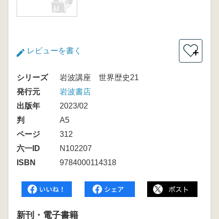
レビューを書く
＋
シリーズ
岩波講座 世界歴史21
発行元
岩波書店
出版年
2023/02
判
A5
ページ
312
六一ID
N102207
ISBN
9784000114318
新刊・電子書籍