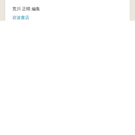
荒川 正晴 編集
岩波書店
新刊
取り寄せ
3,520円
本を探す
六一書房の本
ランキング
特価図書
特集
書店様へ