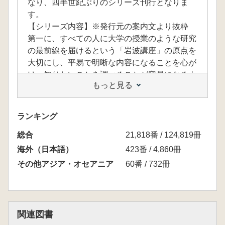
なり、四半世紀ぶりのシリーズ刊行となりま
す。
【シリーズ内容】※発行元の案内文より抜粋
第一に、すべての人に大学の授業のような研究
の最前線を届けるという「岩波講座」の原点を
大切にし、平易で明晰な内容になることを心が
け、知りたいことを調べることが容易になるよ
もっと見る
うに各巻が対象とする地域と時代をマトリクス
によって示せるようにしました。その際、地域
というもの自体が歴史的に変遷してきたことを
ランキング
見つめるとともに、従来のシリーズで視野の外
総合
におかれがちであったアフリカやオセアニアの
21,818番 / 124,819冊
歴史についても目配りをしました。第二に、グ
海外（日本語）
423番 / 4,860冊
ローバル・ヒストリーなどの世界の構造的把握
その他アジア・オセアニア
60番 / 732冊
について、それぞれの巻の論文が重視するよう
にしました。各巻は単なる地域史ではなく、そ
の地域から見た「世界史」になっています。そ
して現代史など特定の巻については、同時代を
関連図書
地域横断的に見る構成にしています。第三に、