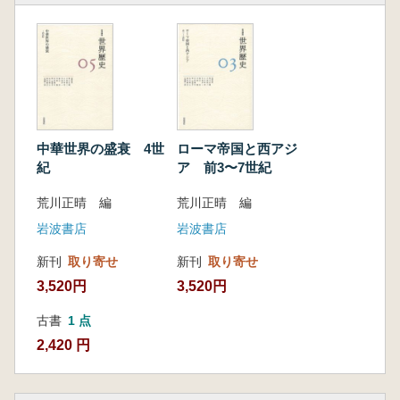
各巻は分析対象のスケールが異なる三種類の論
文から構成されています。対象地域・時代の通
史を描く「展望」論文、通史の中で特に問題と
なるテーマを掘り下げる「問題群」論文、さら
に個別的なテーマで時代像を補完する「焦点」
論文です。第四に、歴史像を深めていくと同時
に歴史を描く主体のありようを問い直すため
中華世界の盛衰 4世
ローマ帝国と西アジ
に、ジェンダーや文化の視点、マイノリティヘ
紀
ア 前3〜7世紀
のまなざし、そして日本列島史との統合的な把
荒川正晴 編
荒川正晴 編
握を各巻で大切にするようにしました。第五
に、高等学校をはじめとする歴史教育や市民の
岩波書店
岩波書店
皆さんの歴史探究にも参考となるような編集を
新刊
取り寄せ
新刊
取り寄せ
意識しました。各巻で歴史を分析する視点を明
3,520円
3,520円
示したり、輻広い読者を意識したコラムを配置
したりしています。
古書
1 点
2,420 円