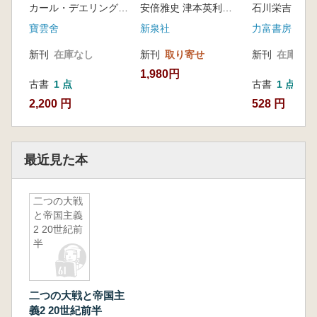
カール・デエリング 著, 勝見勝 訳
安倍雅史 津本英利 長谷川修一 編集
石川栄吉 著
寶雲舍
新泉社
力富書房
新刊
在庫なし
新刊
取り寄せ
新刊
在庫なし
1,980円
古書
1 点
古書
1 点
2,200 円
528 円
最近見た本
二つの大戦
と帝国主義
2 20世紀前
半
二つの大戦と帝国主
義2 20世紀前半