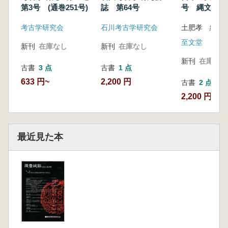
第3号 (通巻251号)
誌 第64号
号 縄文土器
考古学研究会
石川考古学研究会
土肥孝 編著
至文堂
新刊
在庫なし
新刊
在庫なし
新刊
在庫なし
古書
3 点
古書
1 点
633 円~
2,200 円
古書
2 点
2,200 円~
最近見た本