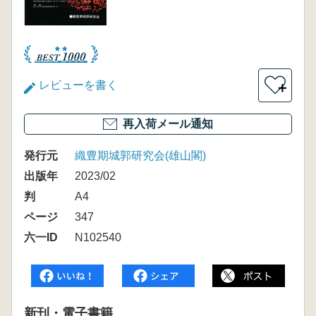
レビューを書く
＋
再入荷メール通知
発行元
織豊期城郭研究会(雄山閣)
出版年
2023/02
判
A4
ページ
347
六一ID
N102540
新刊・電子書籍