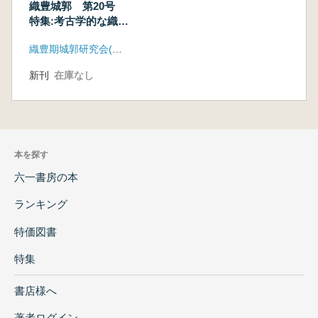
織豊城郭 第20号
特集:考古学的な織豊
城郭研究の到達点
織豊期城郭研究会(雄山閣)
新刊
在庫なし
本を探す
六一書房の本
ランキング
特価図書
特集
書店様へ
著者ログイン