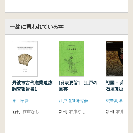
一緒に買われている本
丹波市古代窯業遺跡
[発表要旨] 江戸の
戦国・ 織豊
調査報告書1
園芸
石垣(戦国・ 
城郭 等石垣 
東 昭吾
江戸遺跡研究会
織豊期城郭研
集成)
新刊
在庫なし
新刊
在庫なし
新刊
在庫なし