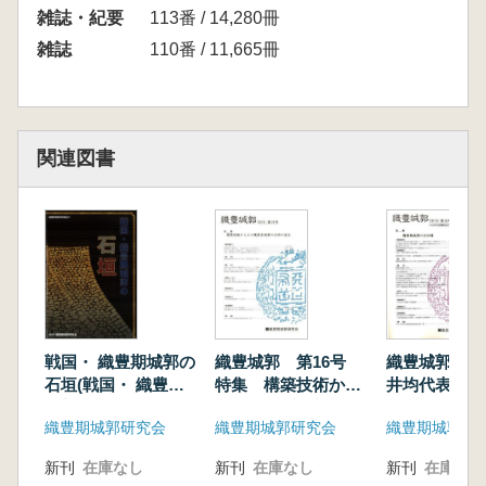
雑誌・紀要
113番 / 14,280冊
雑誌
110番 / 11,665冊
関連図書
戦国・ 織豊期城郭の
織豊城郭 第16号
織豊城郭 第1
石垣(戦国・ 織豊期
特集 構築技術から
井均代表還暦
城郭 等石垣 基準資料
みた織豊系城郭の石
号) 特集:織
織豊期城郭研究会
織豊期城郭研究会
織豊期城郭研
集成)
垣の成立
郭の石切場
新刊
在庫なし
新刊
在庫なし
新刊
在庫なし