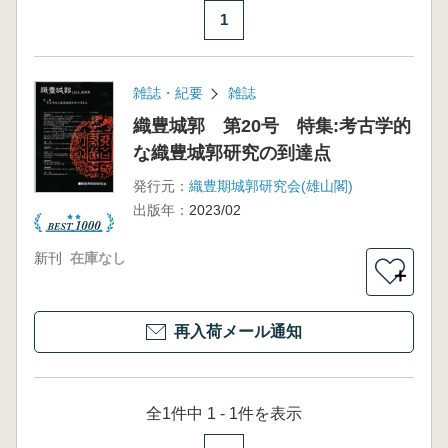
1
雑誌・紀要
雑誌
織豊城郭 第20号 特集:考古学的
な織豊城郭研究の到達点
発行元：
織豊期城郭研究会(雄山閣)
出版年：
2023/02
新刊
在庫なし
＋
再入荷メール通知
全1件中 1 - 1件を表示