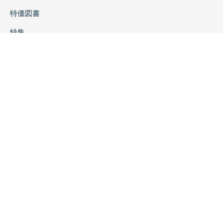
特価図書
特集
書店様へ
著者ログイン
会社案内
お問い合わせ
リンク
採用情報
プライバシーポリシー
特定商取引に関する表示