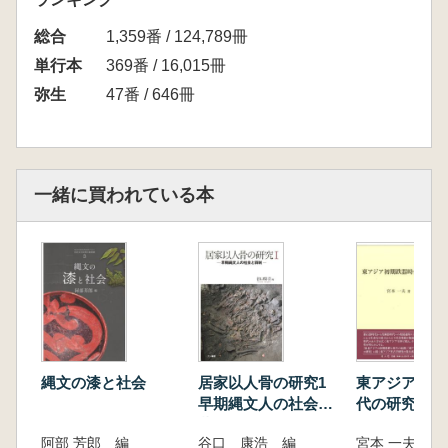
総合
1,359番 / 124,789冊
単行本
369番 / 16,015冊
弥生
47番 / 646冊
一緒に買われている本
縄文の漆と社会
居家以人骨の研究1
東アジア初期
早期縄文人の社会と
代の研究
葬制
阿部 芳郎 編
谷口 康浩 編
宮本 一夫 著