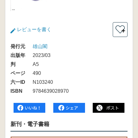
レビューを書く
＋
発行元
雄山閣
出版年
2023/03
判
A5
ページ
490
六一ID
N103240
ISBN
9784639028970
新刊・電子書籍