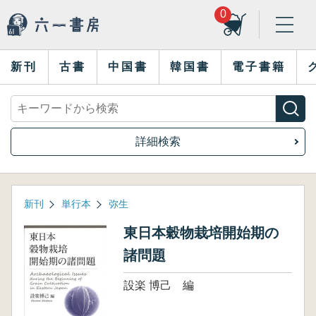
0
新刊
古書
中国書
韓国書
電子書籍
詳細検索
新刊
単行本
弥生
東日本穀物栽培開始期の
諸問題
設楽 博己 編