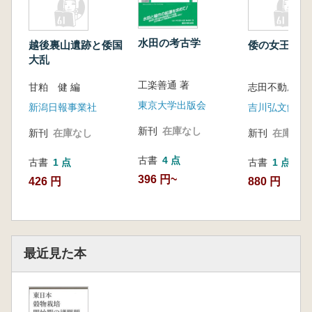
水田の考古学
越後裏山遺跡と倭国
倭の女王
大乱
工楽善通 著
甘粕 健 編
志田不動麿 
東京大学出版会
新潟日報事業社
吉川弘文館
新刊
在庫なし
新刊
在庫なし
新刊
在庫なし
古書
4 点
古書
1 点
古書
1 点
396 円~
426 円
880 円
最近見た本