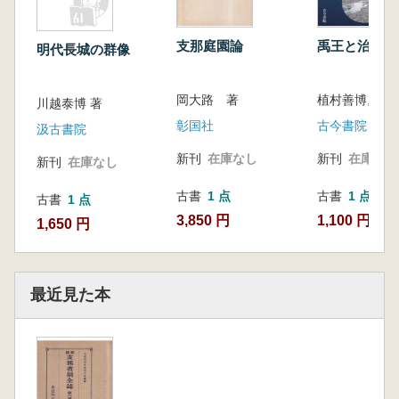
支那庭園論
禹王と治水の
明代長城の群像
岡大路 著
川越泰博 著
彰国社
古今書院
汲古書院
新刊
在庫なし
新刊
在庫なし
新刊
在庫なし
古書
1 点
古書
1 点
古書
1 点
3,850 円
1,100 円
1,650 円
最近見た本