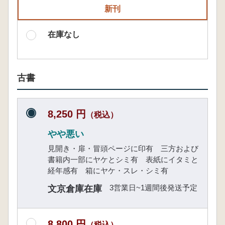
新刊
在庫なし
古書
8,250 円
（税込）
やや悪い
見開き・扉・冒頭ページに印有 三方および
書籍内一部にヤケとシミ有 表紙にイタミと
経年感有 箱にヤケ・スレ・シミ有
3営業日~1週間後発送予定
文京倉庫在庫
8,800 円
（税込）