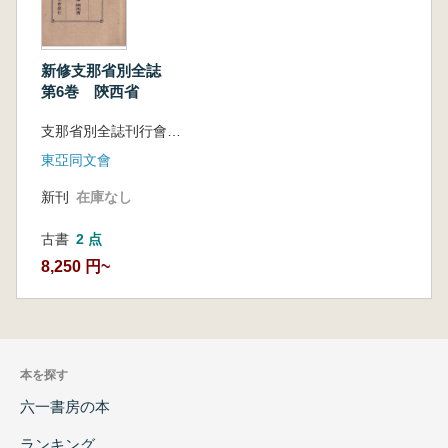
新修支那省別全誌
第6巻 陝西省
支那省別全誌刊行會 編
東亞同文會
新刊
在庫なし
古書
2 点
8,250 円~
本を探す
六一書房の本
ランキング