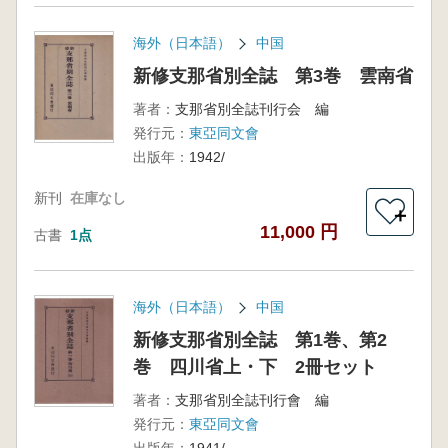
海外（日本語）
中国
新修支那省別全誌 第3巻 雲南省
著者：
支那省別全誌刊行会 編
発行元：
東亞同文會
出版年：
1942/
新刊
在庫なし
＋
11,000 円
古書
1点
海外（日本語）
中国
新修支那省別全誌 第1巻、第2
巻 四川省上・下 2冊セット
著者：
支那省別全誌刊行會 編
発行元：
東亞同文會