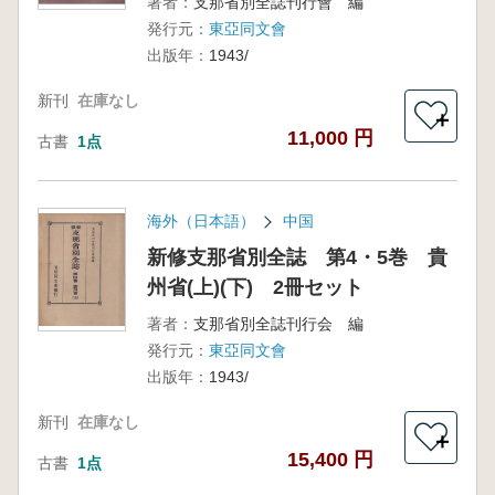
著者：
支那省別全誌刊行會 編
発行元：
東亞同文會
出版年：
1943/
新刊
在庫なし
＋
11,000 円
古書
1点
海外（日本語）
中国
新修支那省別全誌 第4・5巻 貴
州省(上)(下) 2冊セット
著者：
支那省別全誌刊行会 編
発行元：
東亞同文會
出版年：
1943/
新刊
在庫なし
＋
15,400 円
古書
1点