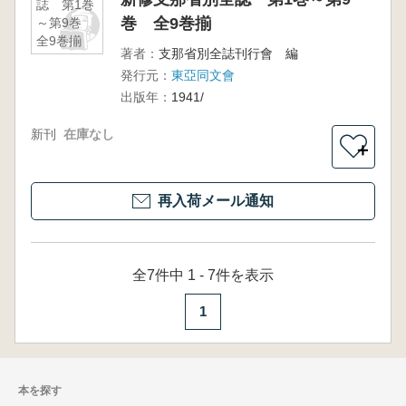
誌 第1巻
巻 全9巻揃
～第9巻
全9巻揃
著者：
支那省別全誌刊行會 編
発行元：
東亞同文會
出版年：
1941/
新刊
在庫なし
＋
再入荷メール通知
全7件中 1 - 7件を表示
1
本を探す