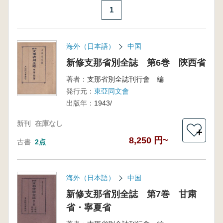
1
海外（日本語）
中国
新修支那省別全誌 第6巻 陝西省
著者：
支那省別全誌刊行會 編
発行元：
東亞同文會
出版年：
1943/
新刊
在庫なし
＋
8,250 円~
古書
2点
海外（日本語）
中国
新修支那省別全誌 第7巻 甘粛
省・寧夏省