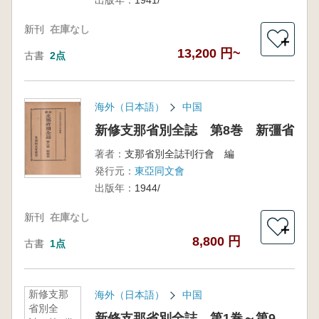
出版年：
1941/
新刊
在庫なし
＋
13,200 円~
古書
2点
海外（日本語）
中国
新修支那省別全誌 第8巻 新彊省
著者：
支那省別全誌刊行會 編
発行元：
東亞同文會
出版年：
1944/
新刊
在庫なし
＋
8,800 円
古書
1点
新修支那
海外（日本語）
中国
省別全
新修支那省別全誌 第1巻～第9