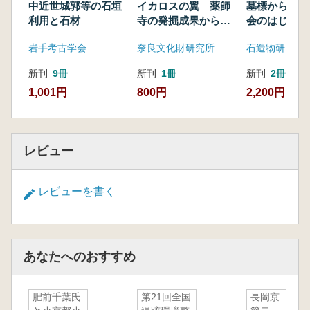
中近世城郭等の石垣
イカロスの翼 薬師
墓標からみた
利用と石材
寺の発掘成果からみ
会のはじまり
る近世と近代
岩手考古学会
奈良文化財研究所
石造物研究会
新刊
9冊
新刊
1冊
新刊
2冊
1,001円
800円
2,200円
レビュー
レビューを書く
あなたへのおすすめ
肥前千葉氏
第21回全国
長岡京 木