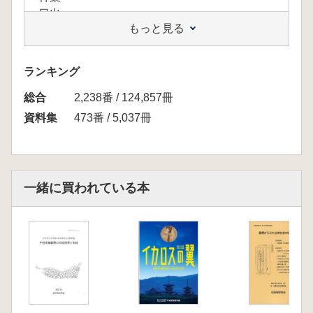
日出
もっと見る
府内
臼杵
森
ランキング
日田
総合
岡
2,238番 / 124,857冊
佐伯
資料集
473番 / 5,037冊
近世日向国の概要
延岡
高鍋
佐土原
一緒に買われている本
飫肥
都城
鹿児島藩の外城制と志布志麓
志布志麓
高岡郷