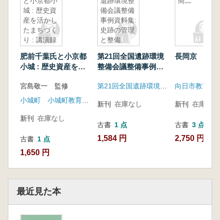
と小京都小
遺跡環境整
簡二
城 : 歴史資
備会議整備
産を活かし
事例資料集:
たまちづく
史跡の管理
り : 講演録
と整備
肥前千葉氏と小京都
第21回全国遺跡環境
長岡京 木簡
小城 : 歴史資産を活
整備会議整備事例資
かしたまちづくり :
料集:史跡の管理と整
宮島敬一 監修
第21回全国遺跡環境整備会議実行委員会(茨城県教育委員会・土浦市教育委員会)
向日市教育委
講演録
備
小城町 小城町教育委員会
新刊
在庫なし
新刊
在庫なし
新刊
在庫なし
古書
1 点
古書
3 点
1,584 円
2,750 円~
古書
1 点
1,650 円
最近見た本