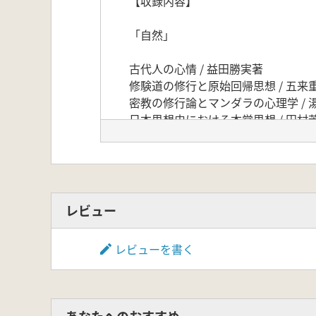
【収録内容】
「自然」
古代人の心情 / 益田勝実著
修験道の修行と原始回帰思想 / 五来
密教の修行論とマンダラの心理学 / 
日本思想史における本覚思想 / 田村
親鸞における自然法爾 / 佐藤正英著
徂徠学における自然と作為 / 日野龍
国学・和歌・自然 / 桑野敬仁著
生活思想における「自然」と「自由」 
自然と科学 / 吉田忠著
レビュー
レビューを書く
「知性」
日本的知性と日本語 : その「論理性」