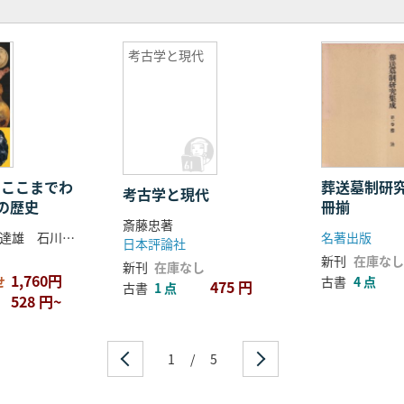
邦著
考古学と現代
て / 梅谷文夫著
龍一著
晃弘著
/ 藤原克己著
 ここまでわ
葬送墓制研
考古学と現代
の歴史
冊揃
斎藤忠著
小野昭 小林達雄 石川日出志 著
名著出版
日本評論社
新刊
在庫なし
新刊
在庫なし
1,760円
せ
古書
4 点
475 円
安時代における天皇の一断面 / 早川庄八著
古書
1 点
528 円~
能・演劇・文学の中の天皇制 / 森山重雄著
1
/
5
・対象との関係における / 渡辺実著