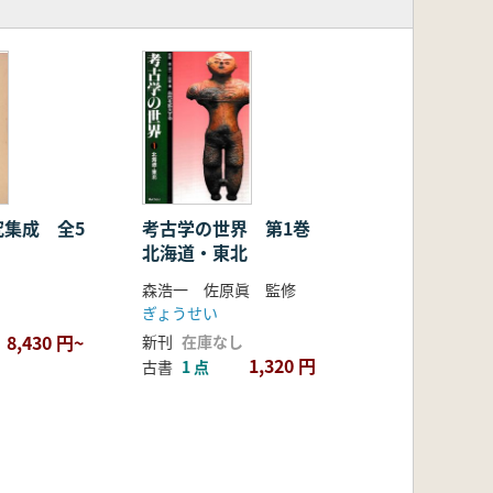
究集成 全5
考古学の世界 第1巻
北海道・東北
森浩一 佐原眞 監修
ぎょうせい
8,430 円~
新刊
在庫なし
1,320 円
古書
1 点