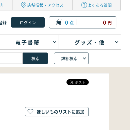
内
店舗情報・アクセス
よくある質問
0
0
登録
点
円
電子書籍
グッズ・他
詳細検索
ほしいものリストに追加