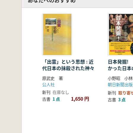
あなたへのおすすめ
日本仏教思想の構造 / 玉城康四郎著
中世的知識体系の形成 / 黒田俊雄著
近世儒家における人性と知 / 子安宣
国学における学問的自覚 : 契沖につい
農書と陰陽説 / 飯沼二郎著
江戸思想における政治と知性 / 長尾
経済思想における日本的特性 / 塚谷
平安朝の知識人 : 文章道と菅原道真 
「出雲」という思想 : 近
日本発掘!
代日本の抹殺された神々
かった日本
「秩序」
原武史 著
公人社
朝日新聞出版
新刊
在庫なし
新刊
取り寄
日本の歴史における天皇の位置 : 平
1,650 円
古書
1 点
古書
3 点
日本の歴史における天皇の位置 : 芸
中世の法意識 / 笠松宏至著
近世的秩序と規範意識 / 水林彪著
日本人の道理観 / 相良亨著
「己」の表現としての日本語 : 他者