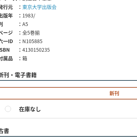
発行元
東京大学出版会
出版年
1983/
判
A5
ページ
全5巻揃
六一ID
N105885
ISBN
4130150235
付属品
箱
新刊・電子書籍
新刊
在庫なし
古書