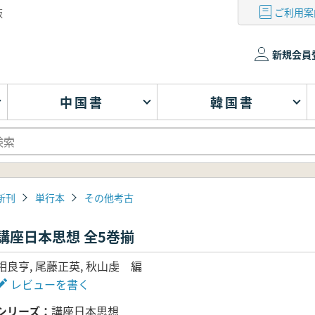
ご利用案
版
新規会員
中国書
韓国書
新刊
単行本
その他考古
講座日本思想 全5巻揃
相良亨, 尾藤正英, 秋山虔 編
レビューを書く
シリーズ
講座日本思想