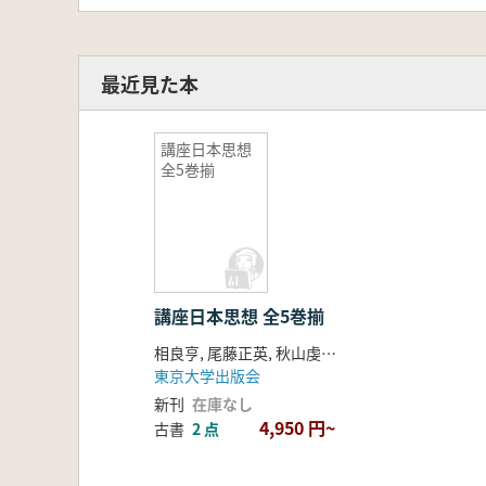
主従の関係 / 石井進著
虚構としての「義理」 / 原道生著
内と外 / 中野卓著
最近見た本
無私についての対話と書簡 / 寺田透
講座日本思想
全5巻揃
「時間」
日読みの思想 : 神話と習俗 / 宮田登
末代・末法と浄土信仰 / 目崎徳衛著
禅仏教の時間論 / 柳田聖山著
講座日本思想 全5巻揃
持続と変革 : 神話から歴史へ / 大隅
相良亨, 尾藤正英, 秋山虔 編
殉教と復活 / 尾原悟著
東京大学出版会
うき世の思想 / 神保五彌著
新刊
在庫なし
近世武士における死と時間の意識 : 
4,950 円~
古書
2 点
本居宣長のうちに住む歴史のかたち /
皇国史観の成立 / 尾藤正英著