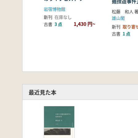
掘捏造事件
岩宿博物館
松藤 和人 
新刊
在庫なし
雄山閣
1,430 円~
古書
3 点
新刊
取り寄
古書
1 点
最近見た本