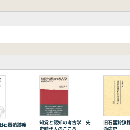
旧
掘
知覚と認知の考古学 先
旧石器狩猟
旧石器遺跡発
史時代人のこころ
適応史