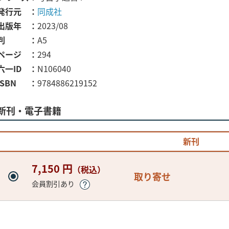
発行元
同成社
出版年
2023/08
判
A5
ページ
294
六一ID
N106040
ISBN
9784886219152
新刊・電子書籍
新刊
7,150 円
（税込）
取り寄せ
会員割引あり