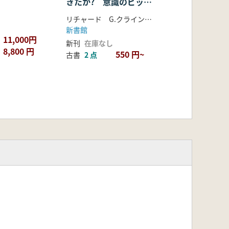
きたか? 意識のビッグ
バン
リチャード G.クライン ブレイク・エドガー 著 鈴木 淑美 訳
新書館
11,000円
新刊
在庫なし
8,800 円
550 円~
古書
2 点