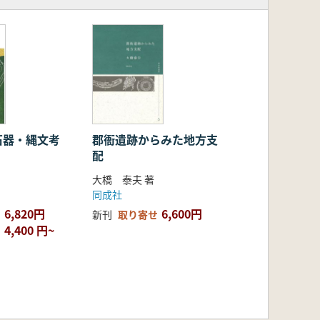
石器・縄文考
郡衙遺跡からみた地方支
配
大橋 泰夫 著
同成社
6,820円
6,600円
新刊
取り寄せ
4,400 円~