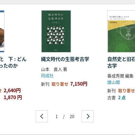
手県滝沢市域遺跡の事例
加熱処理 新潟県小瀬ヶ沢洞窟の事例
とその前後の進行過程
 東京都青梅市喜代沢遺跡の事例
通し
 下 : どん
縄文時代の生態考古学
自然史と旧
ったのか
古学
山本 直人 著
同成社
春成秀爾 編集
雄山閣
7,150円
新刊
取り寄せ
2,640円
せ
新刊
取り寄せ
1,870 円
古書
2 点
1
/
20