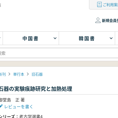
ご利用案
版
新規会員
中国書
韓国書
新刊
単行本
旧石器
石器の実験痕跡研究と加熱処理
御堂島 正 著
レビューを書く
シリーズ
考古学選書4