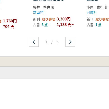
」
桜井 準也 著
小原 俊行 著
著
雄山閣
同成社
3,300円
新刊
取り寄せ
新刊
取り寄せ
1,760円
せ
1,188 円~
古書
3 点
古書
1 点
704 円
1
/
5