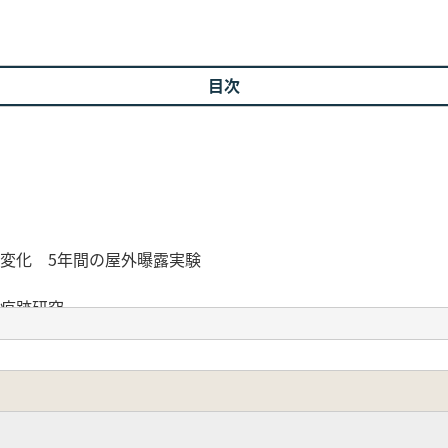
目次
変化 5年間の屋外曝露実験
験痕跡研究
理とその研究史
例研究