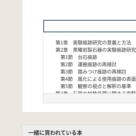
第1章 実験痕跡研究の意義と方法
第2章 黒曜岩製石器の実験痕跡研究
第1節 台石痕跡
第2節 運搬痕跡の再検討
第3節 踏みつけ痕跡の再検討
第4節 風化による使用痕跡の表面
第5節 観察の視点と解釈の基準
第3章 石器の加熱処理に関する実
第1節 石器製作における加熱処
第2節 玉髄
第3節 珪質頁岩
第4節 チャート
第4章 石器の加熱処理に関する事
一緒に買われている本