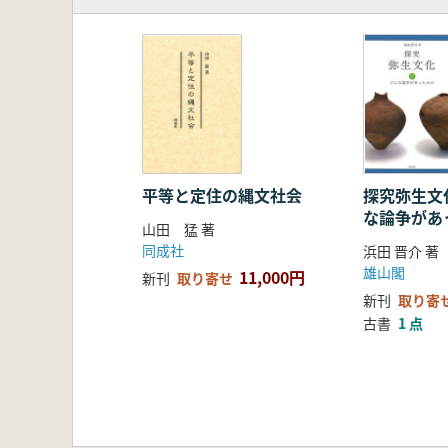
第1節 玉髄製石器の加熱処理 岩
第2節 玉髄製・珪質頁岩製石器の
第3節 珪質頁岩製石器の加熱処理
第4節 チャート製石器の加熱処理
第5章 課題と展望
第1節 石器の加熱処理研究の見
第2節 実験痕跡研究の可能性
平等と定住の縄文社会
探究弥生文化
な論争があ
山田 猛 著
同成社
浜田 晋介 著
雄山閣
11,000円
新刊
取り寄せ
新刊
取り寄
古書
1 点