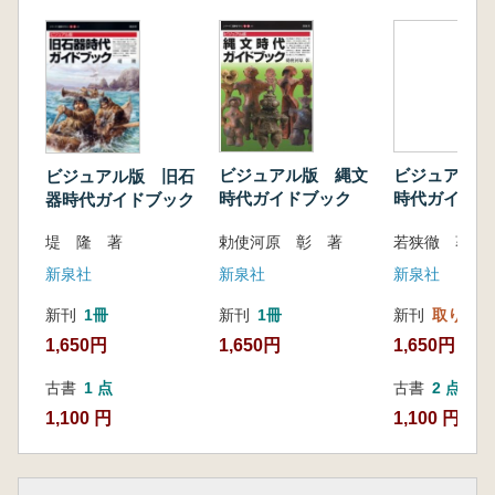
訪ねてみたい弥生文化関連遺跡
本書で紹介した遺跡
ビジュアル版 縄文
ビジュアル版
ビジュアル版 旧石
時代ガイドブック
時代ガイドブ
器時代ガイドブック
勅使河原 彰 著
若狭徹 著
堤 隆 著
新泉社
新泉社
新泉社
新刊
1冊
新刊
取り寄せ
新刊
1冊
1,650円
1,650円
1,650円
古書
2 点
古書
1 点
1,100 円~
1,100 円