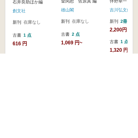
金関恕 佐原真 編
石井良助ほか編
雄山閣
吉川弘文館
創文社
新刊
在庫なし
新刊
2冊
新刊
在庫なし
2,200円
古書
2 点
古書
1 点
古書
1 点
1,069 円~
616 円
1,320 円
最近見た本
ビジュアル版 弥生