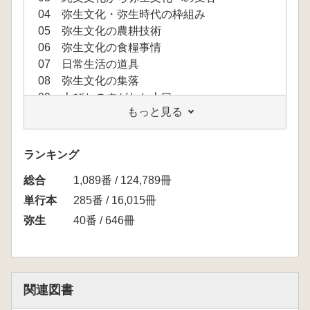
04 弥生文化・弥生時代の枠組み
05 弥生文化の農耕技術
06 弥生文化の食糧事情
07 日常生活の道具
08 弥生文化の集落
09 人びとのすがたと人口
もっと見る
10 集落間、地域間の関係の進展
11 祭祀・儀礼の発達
12 集団間の争い
ランキング
13 墓からわかること
総合
14 弥生文化の世界観を探る
1,089番 / 124,789冊
15 弥生文化をとりまく世界
単行本
285番 / 16,015冊
16 石製利器から鉄製利器へ
弥生
40番 / 646冊
17 祭祀の変質
18 墳丘墓の展開
19 記録された弥生文化
20 前方後円墳の成立
関連図書
21 超大型集落の終焉と弥生社会の特質