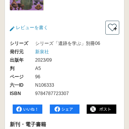
レビューを書く
＋
シリーズ
シリーズ「遺跡を学ぶ」別冊06
発行元
新泉社
出版年
2023/09
判
A5
ページ
96
六一ID
N106333
ISBN
9784787723307
新刊・電子書籍