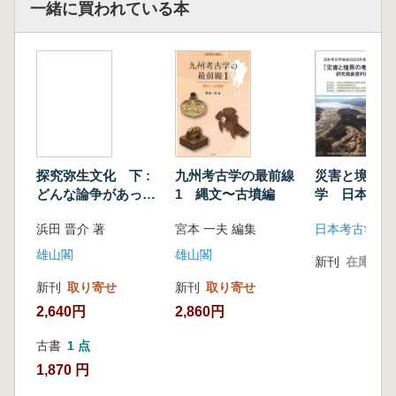
一緒に買われている本
探究弥生文化 下 :
九州考古学の最前線
災害と境界の
どんな論争があった
1 縄文〜古墳編
学 日本考古
のか
2023年度宮
浜田 晋介 著
宮本 一夫 編集
料集
雄山閣
雄山閣
新刊
在庫なし
新刊
取り寄せ
新刊
取り寄せ
2,640円
2,860円
古書
1 点
1,870 円