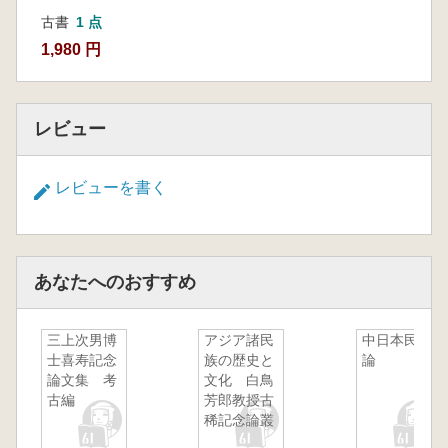
古書
1 点
1,980 円
レビュー
レビューを書く
あなたへのおすすめ
三上次男博
アジア諸民
中日本民俗
士喜寿記念
族の歴史と
論
論文集 考
文化 白鳥
古編
芳郎教授古
稀記念論叢