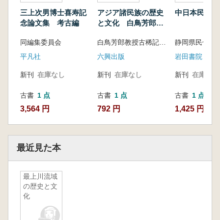
三上次男博士喜寿記
アジア諸民族の歴史
中日本民俗論
念論文集 考古編
と文化 白鳥芳郎教
授古稀記念論叢
同編集委員会
白鳥芳郎教授古稀記念論叢刊行会編
静岡県民俗学
平凡社
六興出版
岩田書院
新刊
在庫なし
新刊
在庫なし
新刊
在庫なし
古書
1 点
古書
1 点
古書
1 点
3,564 円
792 円
1,425 円
最近見た本
最上川流域
の歴史と文
化