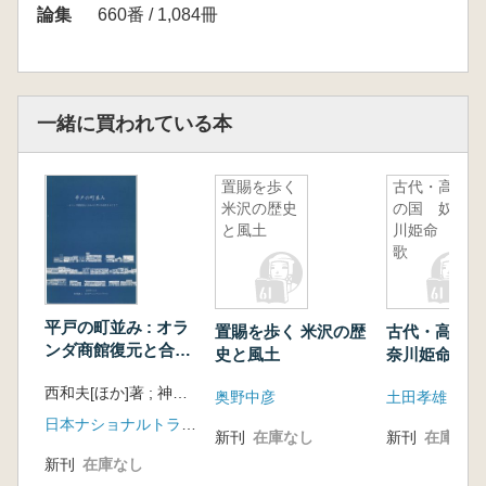
事例を通して(渡辺信夫) 庄内藩西蝦夷地分領経
論集
660番 / 1,084冊
営の一考察(鈴木高弘)
幕末・維新期における米作単作地帯の土地保有
と農業経営(井川一良)
最上川上流における水運の一考察(鈴木勲)
一緒に買われている本
長崎河岸研究覚書ー流路変遷と舟運との関連を
志向して(大木彬)
置賜を歩く
古代・高志
近世後期における清水河岸の一考察ー清水町・
米沢の歴史
の国 奴奈
古口町居前銭一件を中心に(大友義助)
と風土
川姫命 讃
明治初期における各種加工業の発達とその地域
歌
的構造ー旧山形・置賜両県の場合を中心に(横
山昭男)
町方水帳の研究ー羽州酒田の場合(工藤定雄)
平戸の町並み : オラ
置賜を歩く 米沢の歴
古代・高志の
工藤定雄教授年譜・著述目録
ンダ商館復元と合わ
史と風土
奈川姫命 讃
せた町の活性化をめ
西和夫[ほか]著 ; 神奈川大学建築史研究室, 西和夫研究室編
ざして
奥野中彦
土田孝雄
日本ナショナルトラスト
新刊
在庫なし
新刊
在庫なし
新刊
在庫なし