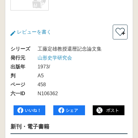
レビューを書く
＋
シリーズ
工藤定雄教授還暦記念論文集
発行元
山形史学研究会
出版年
1973/
判
A5
ページ
458
六一ID
N106362
新刊・電子書籍