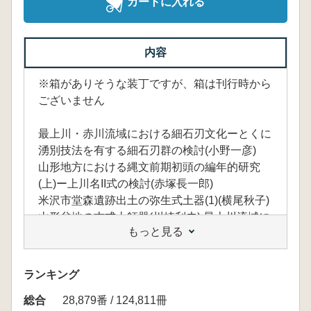
カートに入れる
内容
※箱がありそうな装丁ですが、箱は刊行時から
ございません
最上川・赤川流域における細石刃文化ーとくに
湧別技法を有する細石刃群の検討(小野一彦)
山形地方における縄文前期初頭の編年的研究
(上)ー上川名II式の検討(赤塚長一郎)
米沢市堂森遺跡出土の弥生式土器(1)(横尾秋子)
山形盆地の古式土師器(川崎利夫) 最上川流域に
もっと見る
おける古墳文化の展開(加藤稔)
中世村落の復原的一考察(浴谷敏己)
羽州上山藩の財政(須崎寛二)
ランキング
享保期における二藤部家の経営形態(梅津保一)
総合
近世中・後期の米価動向についてー地域米価の
28,879番 / 124,811冊