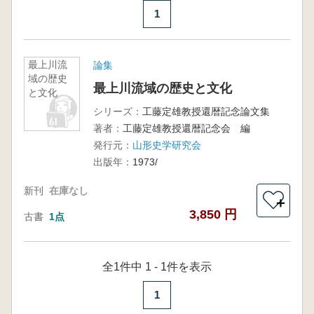
1
最上川流
論集
域の歴史
最上川流域の歴史と文化
と文化
シリーズ：
工藤定雄教授還暦記念論文集
著者：
工藤定雄教授還暦記念会 編
発行元：
山形史学研究会
出版年：
1973/
新刊
在庫なし
＋
3,850 円
古書
1点
全1件中 1 - 1件を表示
1