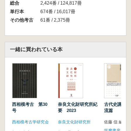
総合
2,424番 / 124,817冊
単行本
674番 / 16,017冊
その他考古
61番 / 2,375冊
一緒に買われている本
西相模考古 第30
奈良文化財研究所紀
古代史講義 
号
要 2023
流篇
西相模考古学研究会
奈良文化財研究所
佐藤 信 編集
筑摩書房