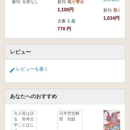
新刊
在庫なし
新刊
取り寄せ
1,100円
新刊
取り寄せ
1,034円
古書
1 点
770 円
レビュー
レビューを書く
あなたへのおすすめ
古人骨は語
日本歴史解
る 骨考古
禁 四版
学ことはじ