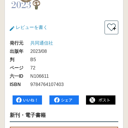
レビューを書く
＋
発行元
共同通信社
出版年
2023/08
判
B5
ページ
72
六一ID
N106611
ISBN
9784764107403
新刊・電子書籍