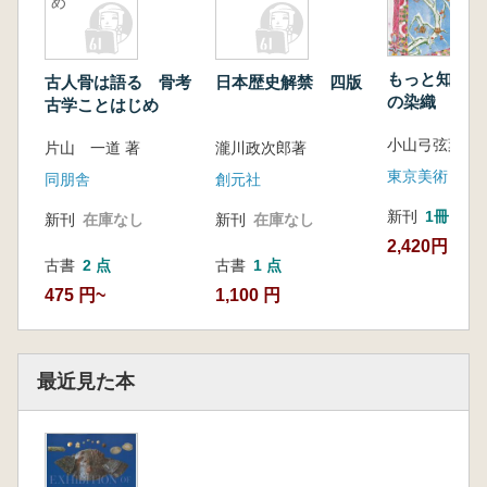
め
もっと知りた
古人骨は語る 骨考
日本歴史解禁 四版
の染織
古学ことはじめ
小山弓弦葉 著
片山 一道 著
瀧川政次郎著
東京美術
同朋舎
創元社
新刊
1冊
新刊
在庫なし
新刊
在庫なし
2,420円
古書
2 点
古書
1 点
475 円~
1,100 円
最近見た本