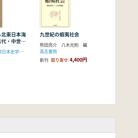
ら北東日本海
九世紀の蝦夷社会
古代・中世交
熊田亮介 八木光則 編
学的研究
高志書院
中央大学文学部日本史学研究室
4,400円
新刊
取り寄せ