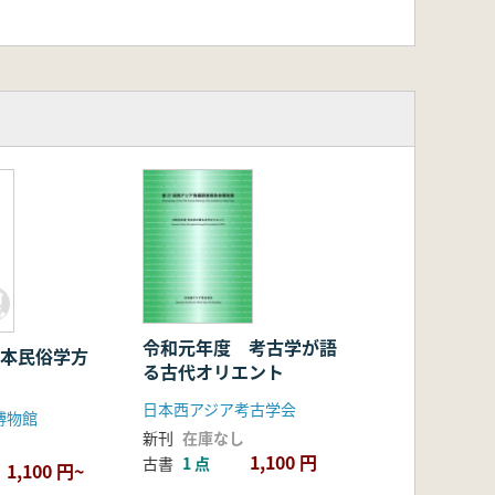
令和元年度 考古学が語
日本民俗学方
る古代オリエント
日本西アジア考古学会
博物館
新刊
在庫なし
1,100 円
古書
1 点
1,100 円~