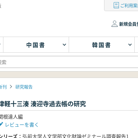
ご利用案
版
新規会員
中国書
韓国書
新刊
研究報告
津軽十三湊 湊迎寺過去帳の研究
関根達人編
レビューを書く
シリーズ
弘前大学人文学部文化財論ゼミナール調査報告1