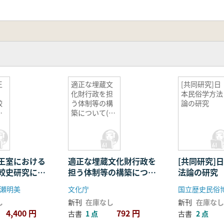
王
適正な埋蔵文
[共同研究]日
化財行政を担
本民俗学方法
較
う体制等の構
論の研究
す
築について(報
究
告)
王室における
適正な埋蔵文化財行政を
[共同研究]
較史研究に関
担う体制等の構築につい
法論の研究
研究基盤の形
て(報告)
瀬明美
文化庁
国立歴史民俗
し
新刊
在庫なし
新刊
在庫なし
4,400 円
792 円
古書
1 点
古書
2 点