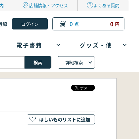
内
店舗情報・アクセス
よくある質問
0
0
登録
点
円
電子書籍
グッズ・他
詳細検索
ほしいものリストに追加