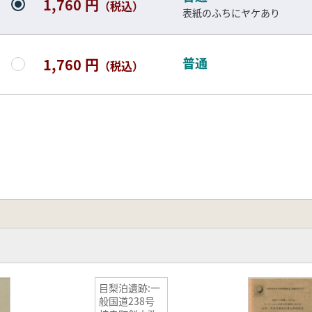
1,760 円
（税込）
表紙のふちにヤケあり
普通
1,760 円
（税込）
目梨泊遺跡:一
般国道238号