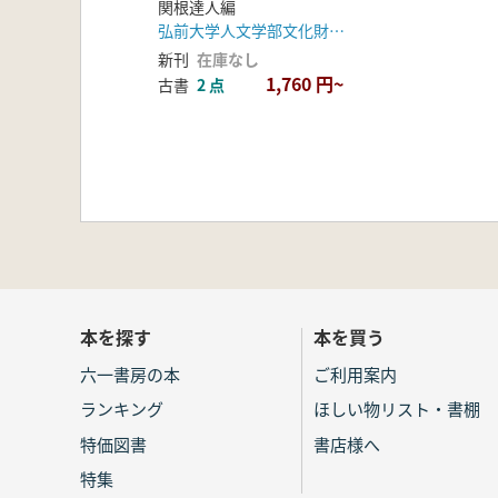
関根達人編
弘前大学人文学部文化財論ゼミナール
新刊
在庫なし
1,760 円~
古書
2 点
本を探す
本を買う
六一書房の本
ご利用案内
ランキング
ほしい物リスト・書棚
特価図書
書店様へ
特集