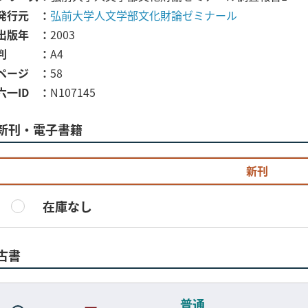
発行元
弘前大学人文学部文化財論ゼミナール
出版年
2003
判
A4
ページ
58
六一ID
N107145
新刊・電子書籍
新刊
在庫なし
古書
普通