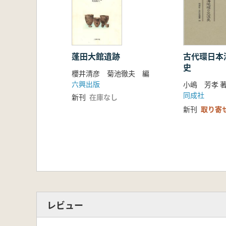
古代環日本
蓬田大館遺跡
史
櫻井清彦 菊池徹夫 編
六興出版
小嶋 芳孝 
同成社
新刊
在庫なし
新刊
取り寄
レビュー