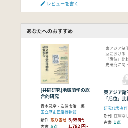
レビューを書く
あなたへのおすすめ
東アジア諸
室における
「后位」比
史研究に関
る国際的研
基盤の形成
[共同研究]地域蘭学の総
東アジア諸
合的研究
「后位」比
する国際的
青木歳幸・岩淵令治 編
研究代表者伴
成
国立歴史民俗博物館
新刊
在庫な
5,656円
新刊
取り寄せ
古書
1 点
1,782 円~
古書
5 点