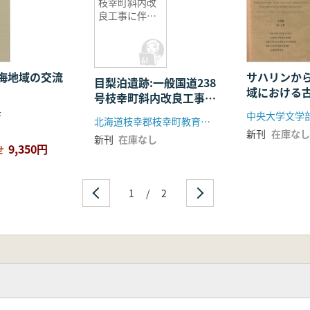
枝幸町斜内改
良工事に伴う
埋蔵文化財発
掘調査
海地域の交流
サハリンか
目梨泊遺跡:一般国道238
域における
号枝幸町斜内改良工事に
流史の考古
伴う埋蔵文化財発掘調査
著
北海道枝幸郡枝幸町教育委員会
新刊
在庫なし
新刊
在庫なし
9,350円
せ
1
/
2