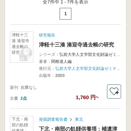
全7件中 1 - 7件を表示
1
津軽十三
研究報告
湊 湊迎寺
津軽十三湊 湊迎寺過去帳の研究
過去帳の
研究
シリーズ：
弘前大学人文学部文化財論ゼミナール調査報告1
著者：
関根達人編
発行元：
弘前大学人文学部文化財論ゼミナール
出版年：
2003
新刊
在庫なし
＋
1,760 円~
古書
2点
下北・南
発掘調査報告書
東北
部の飢饉
下北・南部の飢饉供養塔 : 補遺津
供養塔 :