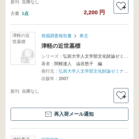
新刊
在庫なし
＋
2,200 円
古書
1点
津軽の近
発掘調査報告書
東北
世墓標
津軽の近世墓標
シリーズ：
弘前大学人文学部文化財論ゼミナール調査報告7
著者：
関根達人 澁谷悠子 編
発行元：
弘前大学人文学部文化財論ゼミナール
出版年：
2007
新刊
在庫なし
＋
再入荷メール通知