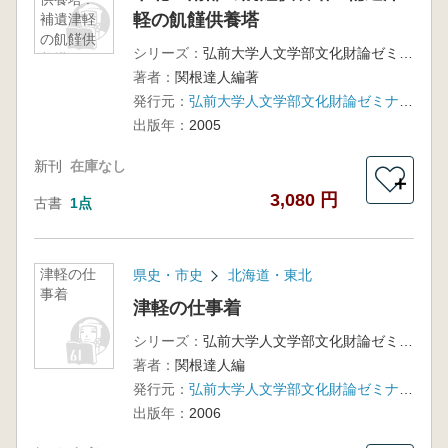
軽の飢饉供養塔
補遺津軽
の飢饉供
シリーズ：
弘前大学人文学部文化財論ゼミナール調査報告5
養塔
著者：
関根達人編著
発行元：
弘前大学人文学部文化財論ゼミナール
出版年：
2005
新刊
在庫なし
＋
3,080 円
古書
1点
津軽の仕
県史・市史
北海道・東北
事着
津軽の仕事着
シリーズ：
弘前大学人文学部文化財論ゼミナール調査報告6
著者：
関根達人編
発行元：
弘前大学人文学部文化財論ゼミナール
出版年：
2006