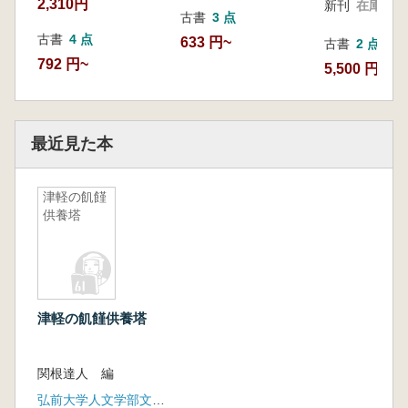
2,310円
新刊
在庫なし
古書
3 点
古書
4 点
633 円~
古書
2 点
792 円~
5,500 円~
最近見た本
津軽の飢饉
供養塔
津軽の飢饉供養塔
関根達人 編
弘前大学人文学部文化財論ゼミナール