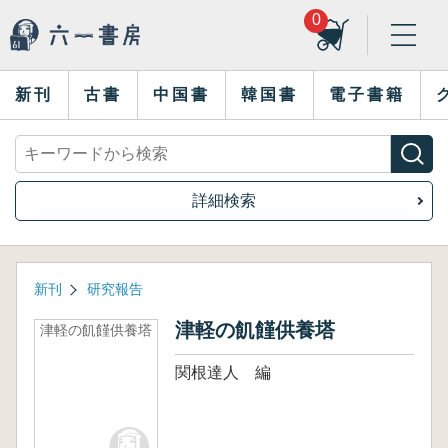
0
新刊
古書
中国書
韓国書
電子書籍
詳細検索
新刊
研究報告
津軽の飢饉供養塔
津軽の飢饉供養塔
関根達人 編