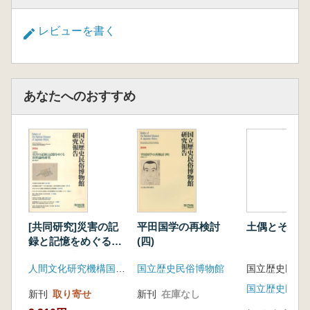
レビューを書く
あなたへのおすすめ
[共同研究]災害の記
平田国学の再検討
土偶とその情
録と記憶をめぐる資
(四)
料論的研究
人間文化研究機構国立歴史民俗博物館
国立歴史民俗博物館
国立歴史民俗
新刊
取り寄せ
新刊
在庫なし