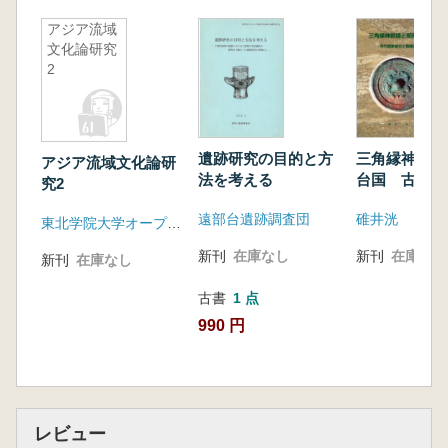
アジア流域
文化論研究
2
遺跡研究の目的と方
三角縁神獣鏡
アジア流域文化論研
法を考える
台国 古代国
究2
と陰陽道
遠部台遺跡調査団
碓井洸
東北学院大学オープン・リサーチ・センター
新刊
在庫なし
新刊
在庫なし
新刊
在庫なし
古書
1 点
990 円
レビュー