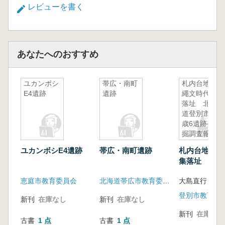
レビューを書く
あなたへのおすすめ
ユカンボシ
帯広・南町
札内台地の
E4遺跡
遺跡
繩文時代集
落址 北海
道登別市千
歳6遺跡発
掘調査報告
書
ユカンボシE4遺跡
帯広・南町遺跡
札内台地の繩
集落址 北海
市千歳6遺跡
恵庭市教育委員会
北海道帯広市教育委員会
大島直行 他
報告書
登別市教育委
新刊
在庫なし
新刊
在庫なし
新刊
在庫なし
古書
1 点
古書
1 点