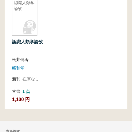
認識人類学
論攷
認識人類学論攷
松井健著
昭和堂
新刊
在庫なし
古書
1 点
1,100 円
本を探す