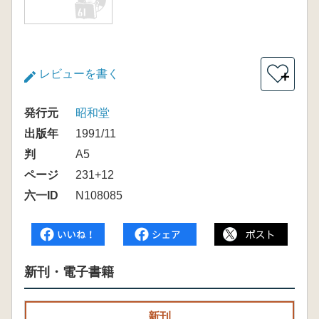
レビューを書く
＋
発行元
昭和堂
出版年
1991/11
判
A5
ページ
231+12
六一ID
N108085
新刊・電子書籍
新刊