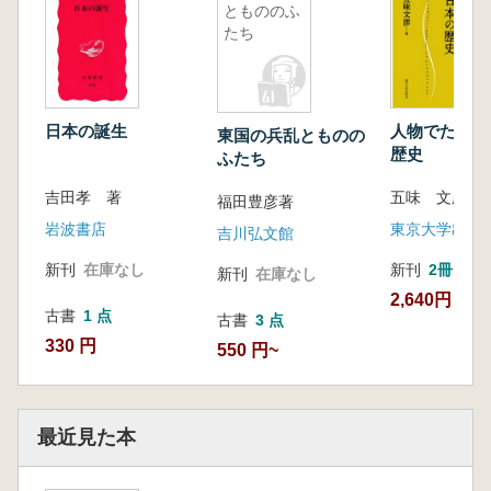
ともののふ
たち
日本の誕生
人物でたどる
東国の兵乱とものの
歴史
ふたち
吉田孝 著
五味 文彦 著
福田豊彦著
岩波書店
東京大学出版
吉川弘文館
新刊
在庫なし
新刊
2冊
新刊
在庫なし
2,640円
古書
1 点
古書
3 点
330 円
550 円~
最近見た本