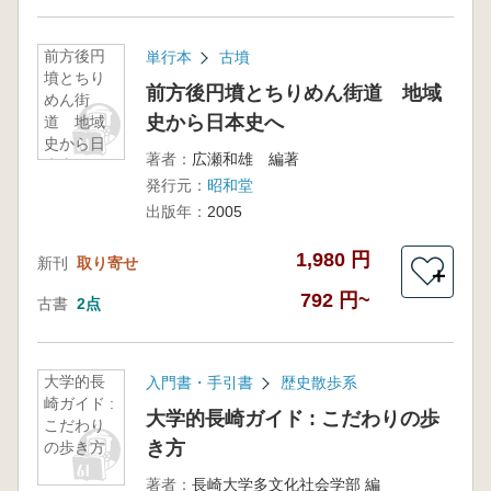
前方後円
単行本
古墳
墳とちり
前方後円墳とちりめん街道 地域
めん街
史から日本史へ
道 地域
史から日
著者：
広瀬和雄 編著
本史へ
発行元：
昭和堂
出版年：
2005
1,980 円
新刊
取り寄せ
＋
792 円~
古書
2点
大学的長
入門書・手引書
歴史散歩系
崎ガイド :
大学的長崎ガイド : こだわりの歩
こだわり
き方
の歩き方
著者：
長崎大学多文化社会学部 編