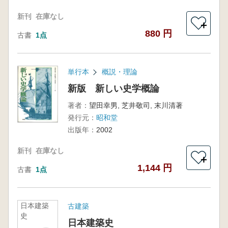
新刊
在庫なし
＋
880 円
古書
1点
単行本
概説・理論
新版 新しい史学概論
著者：
望田幸男, 芝井敬司, 末川清著
発行元：
昭和堂
出版年：
2002
新刊
在庫なし
＋
1,144 円
古書
1点
日本建築
古建築
史
日本建築史