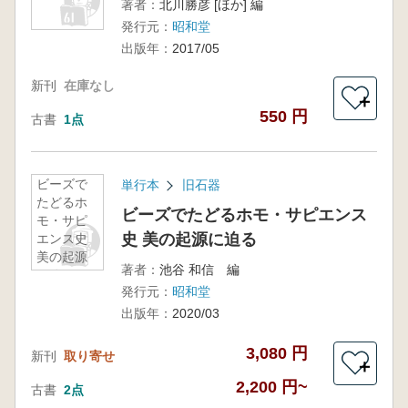
著者：
北川勝彦 [ほか] 編
発行元：
昭和堂
出版年：
2017/05
新刊
在庫なし
＋
550 円
古書
1点
ビーズで
単行本
旧石器
たどるホ
ビーズでたどるホモ・サピエンス
モ・サピ
史 美の起源に迫る
エンス史
美の起源
著者：
池谷 和信 編
に迫る
発行元：
昭和堂
出版年：
2020/03
3,080 円
新刊
取り寄せ
＋
2,200 円~
古書
2点