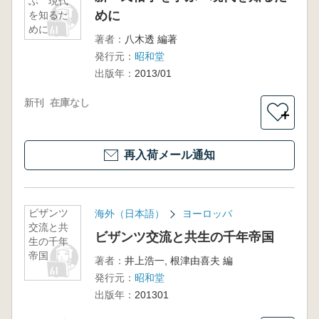
ぶ 現代
めに
を知るた
めに
著者：
八木透 編著
発行元：
昭和堂
出版年：
2013/01
新刊
在庫なし
＋
再入荷メール通知
ビザンツ
海外（日本語）
ヨーロッパ
交流と共
ビザンツ交流と共生の千年帝国
生の千年
帝国
著者：
井上浩一, 根津由喜夫 編
発行元：
昭和堂
出版年：
201301