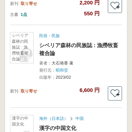
2,200 円
新刊
取り寄せ
＋
550 円
古書
1点
シベリア
民俗・民族
森林の民
シベリア森林の民族誌 : 漁撈牧畜
族誌 : 漁
複合論
撈牧畜複
合論
著者：
大石侑香 著
発行元：
昭和堂
出版年：
2023/02
6,600 円
新刊
取り寄せ
＋
漢字の中
海外（日本語）
中国
国文化
漢字の中国文化