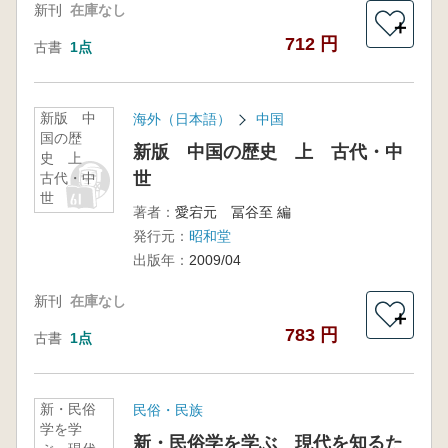
新刊
在庫なし
＋
712 円
古書
1点
新版 中
海外（日本語）
中国
国の歴
新版 中国の歴史 上 古代・中
史 上
世
古代・中
世
著者：
愛宕元 冨谷至 編
発行元：
昭和堂
出版年：
2009/04
新刊
在庫なし
＋
783 円
古書
1点
新・民俗
民俗・民族
学を学
新・民俗学を学ぶ 現代を知るた