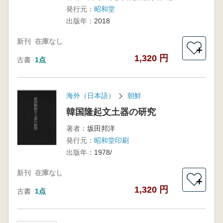
発行元：
昭和堂
出版年：
2018
新刊
在庫なし
＋
1,320 円
古書
1点
海外（日本語）
朝鮮
韓国隆起文土器の研究
著者：
坂田邦洋
発行元：
昭和堂印刷
出版年：
1978/
新刊
在庫なし
＋
1,320 円
古書
1点