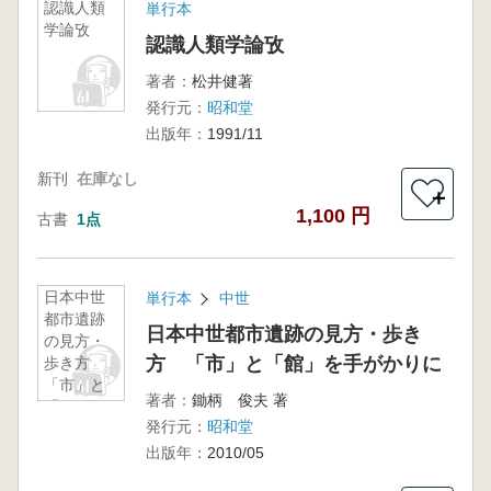
認識人類
単行本
学論攷
認識人類学論攷
著者：
松井健著
発行元：
昭和堂
出版年：
1991/11
新刊
在庫なし
＋
1,100 円
古書
1点
日本中世
単行本
中世
都市遺跡
日本中世都市遺跡の見方・歩き
の見方・
方 「市」と「館」を手がかりに
歩き方
「市」と
著者：
鋤柄 俊夫 著
「館」を
発行元：
昭和堂
手がかり
に
出版年：
2010/05