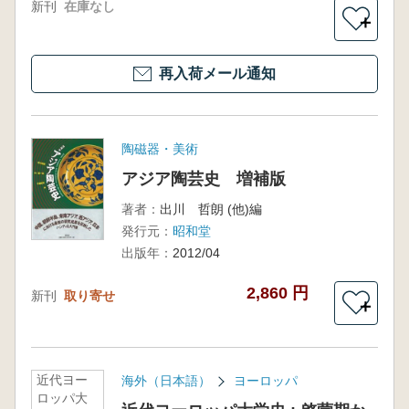
新刊
在庫なし
＋
再入荷メール通知
陶磁器・美術
アジア陶芸史 増補版
著者：
出川 哲朗 (他)編
発行元：
昭和堂
出版年：
2012/04
2,860 円
新刊
取り寄せ
＋
近代ヨー
海外（日本語）
ヨーロッパ
ロッパ大