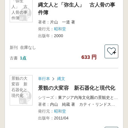
「弥生
縄文人と「弥生人」 古人骨の事
人」 古
件簿
人骨の事
件簿
著者：
片山 一道 著
発行元：
昭和堂
出版年：
2000
新刊
在庫なし
＋
633 円
古書
1点
景観の大
単行本
縄文
変容 新
景観の大変容 新石器化と現代化
石器化と
現代化
シリーズ：
東アジア内海文化圏の景観史と環境第2巻
著者：
内山 純蔵 著 カティ・リンドストロム 編
発行元：
昭和堂
出版年：
2011/04