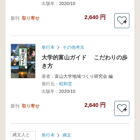
出版年：
2020/10
2,640 円
新刊
取り寄せ
＋
単行本
その他考古
大学的富山ガイド こだわりの歩
き方
著者：
富山大学地域づくり研究会 編
発行元：
昭和堂
出版年：
2020/10
2,640 円
新刊
取り寄せ
＋
縄文人と
単行本
縄文