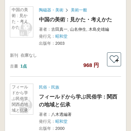
中国の美
陶磁器・美術
美術一般
術 : 見か
中国の美術 : 見かた・考えかた
た・考え
かた
著者：
古田真一, 山名伸生, 木島史雄編
発行元：
昭和堂
出版年：
2003
新刊
在庫なし
＋
968 円
古書
1点
フィール
民俗・民族
ドから学
フィールドから学ぶ民俗学 : 関西
ぶ民俗学 :
の地域と伝承
関西の地
域と伝承
著者：
八木透編著
発行元：
昭和堂
出版年：
2000