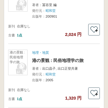
著者：
冨谷至 編
発行元：
昭和堂
出版年：
200901
新刊
在庫なし
＋
2,024 円
古書
1点
港の景観 :
地理・地質
民俗地理
港の景観 : 民俗地理学の旅
学の旅
著者：
出口晶子, 出口正登共著
発行元：
昭和堂
出版年：
2005
新刊
在庫なし
＋
1,320 円
古書
1点