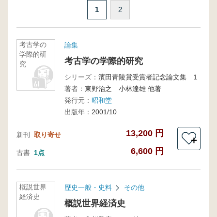
1
2
考古学の
論集
学際的研
考古学の学際的研究
究
シリーズ：
濱田青陵賞受賞者記念論文集 1
著者：
東野治之 小林達雄 他著
発行元：
昭和堂
出版年：
2001/10
13,200 円
新刊
取り寄せ
＋
6,600 円
古書
1点
概説世界
歴史一般・史料
その他
経済史
概説世界経済史