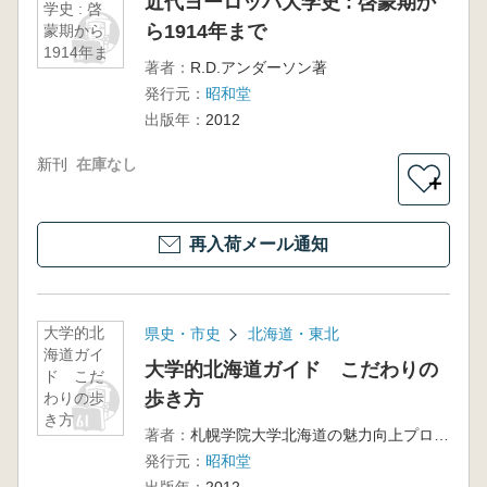
近代ヨーロッパ大学史 : 啓蒙期か
学史 : 啓
ら1914年まで
蒙期から
1914年ま
著者：
R.D.アンダーソン著
で
発行元：
昭和堂
出版年：
2012
新刊
在庫なし
＋
再入荷メール通知
大学的北
県史・市史
北海道・東北
海道ガイ
大学的北海道ガイド こだわりの
ド こだ
歩き方
わりの歩
き方
著者：
札幌学院大学北海道の魅力向上プロジェクト 編
発行元：
昭和堂