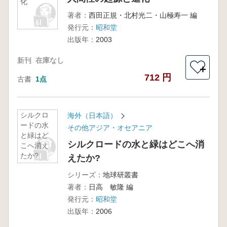
化
著者：
西田正規・北村光二・山極寿一 編
発行元：
昭和堂
出版年：
2003
新刊
在庫なし
＋
712 円
古書
1点
シルクロ
海外（日本語）
ードの水
その他アジア・オセアニア
と緑はど
シルクロードの水と緑はどこへ消
こへ消え
たか?
えたか?
シリーズ：
地球研叢書
著者：
日高 敏隆 編
発行元：
昭和堂
出版年：
2006