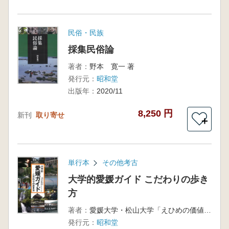
民俗・民族
採集民俗論
著者：
野本 寛一 著
発行元：
昭和堂
出版年：
2020/11
8,250 円
新刊
取り寄せ
＋
単行本
その他考古
大学的愛媛ガイド こだわりの歩き
方
著者：
愛媛大学・松山大学「えひめの価値共創プロジェクト」 編
発行元：
昭和堂