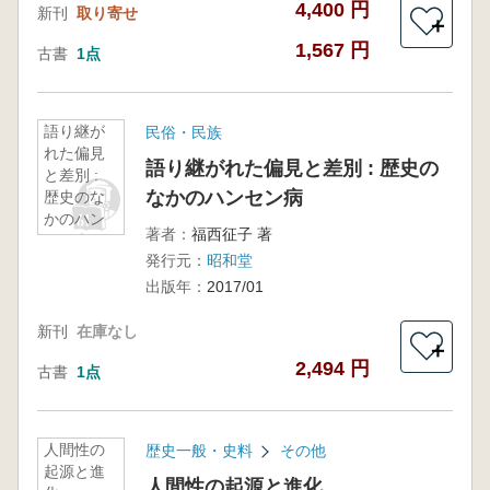
4,400 円
新刊
取り寄せ
＋
1,567 円
古書
1点
語り継が
民俗・民族
れた偏見
語り継がれた偏見と差別 : 歴史の
と差別 :
なかのハンセン病
歴史のな
かのハン
著者：
福西征子 著
セン病
発行元：
昭和堂
出版年：
2017/01
新刊
在庫なし
＋
2,494 円
古書
1点
人間性の
歴史一般・史料
その他
起源と進
人間性の起源と進化