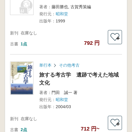
著者：
藤田勝也, 古賀秀策編
発行元：
昭和堂
出版年：
1999
新刊
在庫なし
＋
792 円
古書
1点
単行本
その他考古
旅する考古学 遺跡で考えた地域
文化
著者：
門田 誠一 著
発行元：
昭和堂
出版年：
2004/03
新刊
在庫なし
＋
712 円~
古書
2点