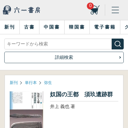
0
新刊
古書
中国書
韓国書
電子書籍
詳細検索
新刊
単行本
弥生
奴国の王都 須玖遺跡群
井上 義也 著