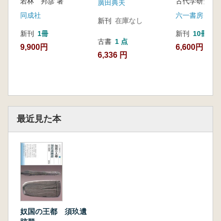
若林 邦彦 著
古代学研究会 
廣田典夫
同成社
六一書房
新刊
在庫なし
新刊
1冊
新刊
10冊以
古書
1 点
9,900円
6,600円
6,336 円
最近見た本
奴国の王都 須玖遺