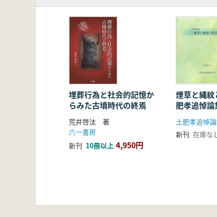
第2節 坂東における倉の特質
第3節 考古学からみた義倉の一
終 章 郡衙研究の成果と課題
埋葬行為と社会的記憶か
煙草と縄紋と
らみた古墳時代の終焉
肥孝追悼論
荒井啓汰 著
土肥孝追悼論
六一書房
新刊
在庫な
4,950円
新刊
10冊以上