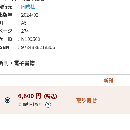
発行元
同成社
出版年
2024/02
判
A5
ページ
274
六一ID
N109569
ISBN
9784886219305
新刊・電子書籍
新刊
6,600 円
（税込）
取り寄せ
会員割引あり