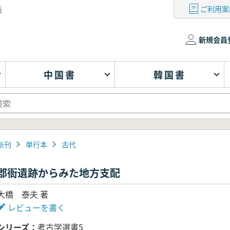
ご利用案
版
新規会員
中国書
韓国書
新刊
単行本
古代
郡衙遺跡からみた地方支配
大橋 泰夫 著
レビューを書く
シリーズ
考古学選書5