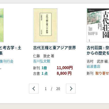
考察
考古学 : 土
古代王権と東アジア世界
古代荘園 :
集
からの歴史
仁藤 敦史 著
吉川弘文館
集刊行会
岩波書店
11,000円
し
新刊
1冊
8,800 円
新刊
取り寄せ
古書
1 点
1
/
20