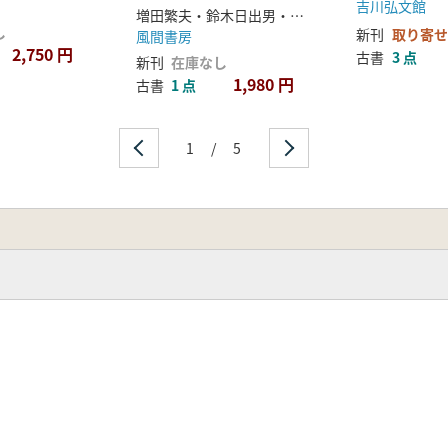
吉川弘文館
増田繁夫・鈴木日出男・伊井春樹 編
し
新刊
取り寄せ
風間書房
2,750 円
古書
3 点
新刊
在庫なし
1,980 円
古書
1 点
1
/
5