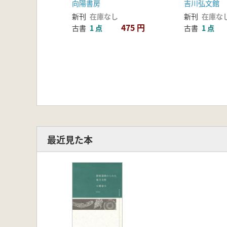
向陽書房
吉川弘文館
新刊
在庫なし
新刊
在庫な
475 円
古書
1 点
古書
1 点
最近見た本