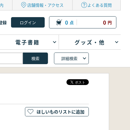
内
店舗情報・アクセス
よくある質問
0
0
登録
点
円
電子書籍
グッズ・他
詳細検索
ほしいものリストに追加