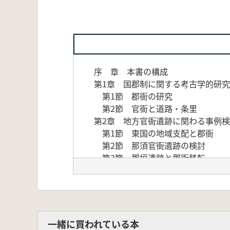
序 章 本書の構成
第1章 国郡制に関する考古学的研究
第1節 郡衙の研究
第2節 官衙と道路・条里
第2章 地方官衙遺跡に関わる事例
第1節 東国の地域支配と郡衙
第2節 那須官衙遺跡の検討
第3節 郡垣遺跡と郡衙移転
第4節 橘樹官衙遺跡群の検討
第5節 鳥取県石脇第3遺跡と笏賀
第6節 横江荘遺跡の検討
第3章 郡衙正倉に関わる諸問題
第1節 法倉の研究
一緒に買われている本