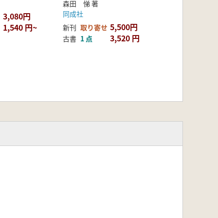
森田 悌 著
同成社
3,080円
5,500円
1,540 円~
新刊
取り寄せ
3,520 円
古書
1 点