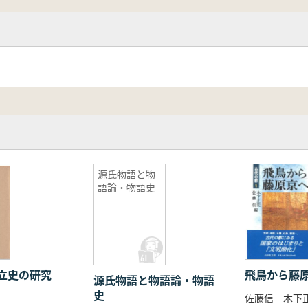
源氏物語と物
語論・物語史
立史の研究
飛鳥から藤
源氏物語と物語論・物語
史
佐藤信 木下