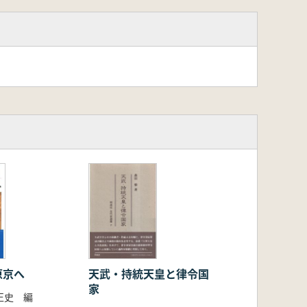
原京へ
天武・持統天皇と律令国
家
正史 編