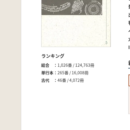
ランキング
総合
1,026番 / 124,763冊
単行本
265番 / 16,008冊
古代
46番 / 4,072冊