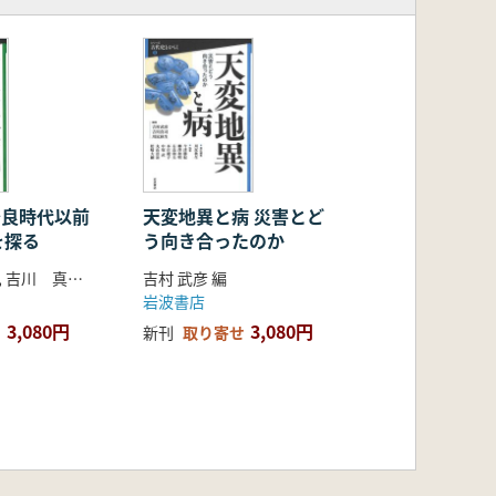
 奈良時代以前
天変地異と病 災害とど
を探る
う向き合ったのか
吉村 武彦 編 , 吉川 真司 編 , 川尻 秋生 編
吉村 武彦 編
岩波書店
3,080円
3,080円
新刊
取り寄せ