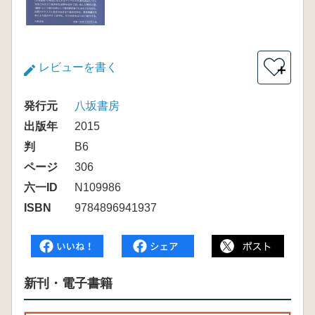
レビューを書く
＋
発行元
八坂書房
出版年
2015
判
B6
ページ
306
六一ID
N109986
ISBN
9784896941937
新刊・電子書籍