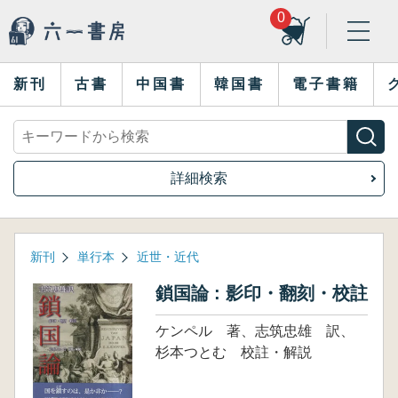
0
新刊
古書
中国書
韓国書
電子書籍
詳細検索
新刊
単行本
近世・近代
鎖国論 : 影印・翻刻・校註
ケンペル 著、志筑忠雄 訳、
杉本つとむ 校註・解説