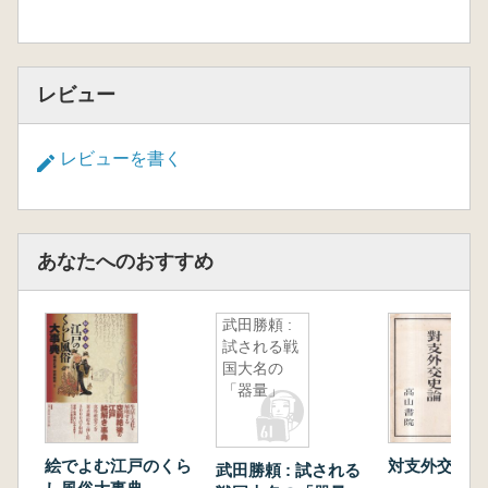
レビュー
レビューを書く
あなたへのおすすめ
武田勝頼 :
試される戦
国大名の
「器量」
絵でよむ江戸のくら
対支外交史論
武田勝頼 : 試される