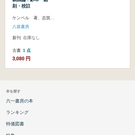
刻・校註
ケンペル 著、志筑忠雄 訳、杉本つとむ 校註・解説
八坂書房
新刊
在庫なし
古書
1 点
3,080 円
本を探す
六一書房の本
ランキング
特価図書