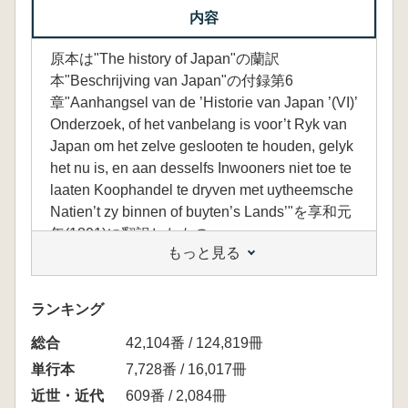
内容
原本は"The history of Japan"の蘭訳
本"Beschrijving van Japan"の付録第6
章"Aanhangsel van de ’Historie van Japan ’(VI)’
Onderzoek, of het vanbelang is voor’t Ryk van
Japan om het zelve geslooten te houden, gelyk
het nu is, en aan desselfs Inwooners niet toe te
laaten Koophandel te dryven met uytheemsche
Natien’t zy binnen of buyten’s Lands’"を享和元
年(1801)に翻訳したもの
もっと見る
【目次】
1 翻刻篇(鎖国論訳例;鎖国論上;鎖国論下;通篇
ランキング
大意)
総合
2 影印篇
42,104番 / 124,819冊
3 解題篇
単行本
7,728番 / 16,017冊
4 参考図版
近世・近代
609番 / 2,084冊