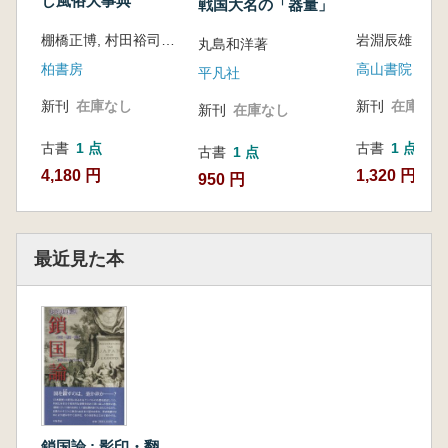
し風俗大事典
戦国大名の「器量」
棚橋正博, 村田裕司 編著
岩淵辰雄 著
丸島和洋著
柏書房
高山書院
平凡社
新刊
在庫なし
新刊
在庫なし
新刊
在庫なし
古書
1 点
古書
1 点
古書
1 点
4,180 円
1,320 円
950 円
最近見た本
鎖国論 : 影印・翻