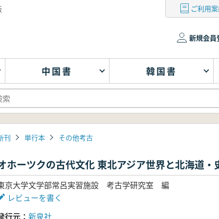
ご利用案
版
新規会員
中国書
韓国書
新刊
単行本
その他考古
オホーツクの古代文化 東北アジア世界と北海道・
東京大学文学部常呂実習施設 考古学研究室 編
レビューを書く
発行元
新泉社