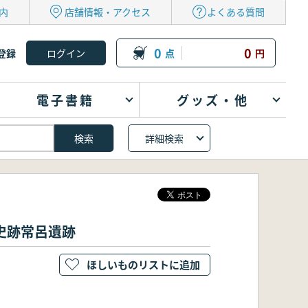
内
店舗情報・アクセス
よくある質問
0
0
登録
点
円
電子書籍
グッズ・他
詳細検索
史跡常呂遺跡
ほしいものリストに追加