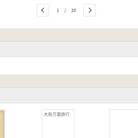
て(佐藤宏之)
1
/
20
先一貴)
宏)
究(中村亜希子)
木俊朗)
成果(熊木俊朗)
徹夫)
と職員宿舎(飯島武次)
川洋)
り組み(佐藤宏之)
朋広)
米村衛)
大和万葉旅行
習施設の取り組み(熊木俊朗)
貴)