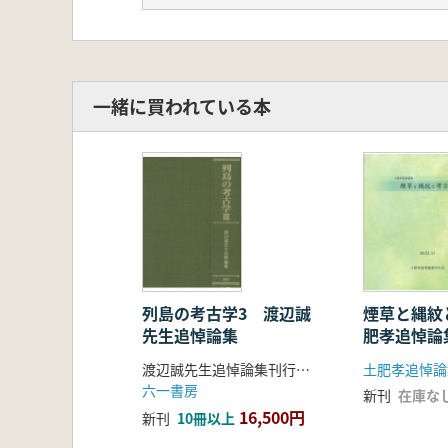
コラム 縄文時代の漆製品からみた常
コラム 弥生化と続縄文(根岸洋)
コラム 常呂川河口遺跡墓坑出土品(
道東部のオホーツク文化(熊木俊朗)
コラム 銛頭(設楽博己)
一緒に買われている本
コラム 動物意匠遺物(高橋健)
コラム 骨製クマ像(熊木俊朗)
コラム 日本列島の古代船からみたオ
擦文文化からアイヌ文化へ(熊木俊朗)
コラム 常呂川下流域の擦文集落(榊
コラム 北日本におけるレプリカ法に
コラム 擦文文化のフォーク状木製品
コラム 紡錘車と擦文文化(市川岳朗
第2章 東北アジア世界と北海道
列島の考古学3 渡辺誠
煙草と縄紋と
先生追悼論集
肥孝追悼論
東北アジアからみたオホーツクの古代
常呂川下流域の古環境(一木絵理)
渡辺誠先生追悼論集刊行会 編
土肥孝追悼論
形質人類学からみた北海道の先史(近
六一書房
新刊
在庫な
動物遺体からわかる生業や環境(新美
16,500円
新刊
10冊以上
常呂の遺跡と食生態分析(國木田大)