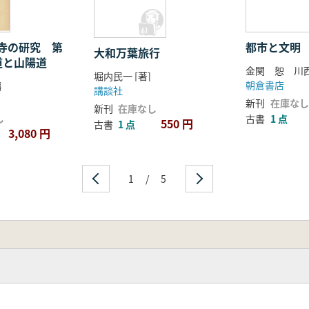
紀)
規)
寺の研究 第
都市と文明
大和万葉旅行
道と山陽道
金関 恕 川西
堀内民一 [著]
朝倉書店
編
講談社
新刊
在庫なし
新刊
在庫なし
し
古書
1 点
550 円
古書
1 点
3,080 円
1
/
5