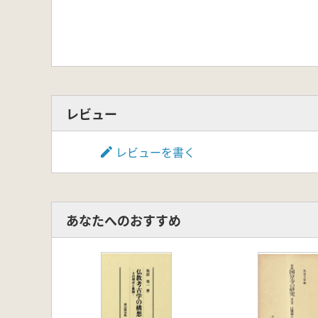
北方漁労民の技術(高橋健)
アイヌ文化のクマ儀礼の起源をめぐっ
コラム ロシア極東の遺跡を掘る(森
第3章 東北アジア考古学と常呂
東京大学と東北アジア考古学(福田正
コラム 駒井和愛と渤海国の考古学研
東京大学と常呂の出会いとあゆみ(熊
レビュー
常呂実習施設の発掘調査の歴史と研究
コラム 常呂研究室草創のころ(菊池
レビューを書く
コラム 常呂実習施設初期の発掘実習
コラム 常呂実習施設とともに(宇田
コラム 黒曜石を使う(大貫静夫)
コラム 二〇〇〇年代以降の新たな取
あなたへのおすすめ
コラム 常呂実習で学んだこと(榊田
コラム モヨロ貝塚調査と東京大学(
第4章 常呂の遺跡とともに
大学と地域連携 東大文学部と常呂実
文化財の保存活用と地域連携(森先一
世界遺産と地域連携(根岸洋)