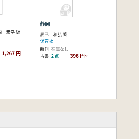
静岡
 宏幸 編
辰巳 和弘 著
保育社
新刊
在庫なし
1,267 円
396 円~
古書
2 点