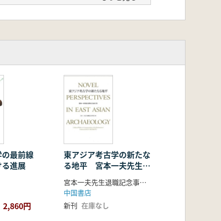
学の最前線
東アジア考古学の新たな
ける進展
る地平 宮本一夫先生退
職記念論文集 (上下巻2
宮本一夫先生退職記念事業会 編
冊組)
中国書店
2,860円
新刊
在庫なし