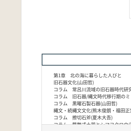
第1章 北の海に暮らした人びと
旧石器文化(山田哲)
コラム 常呂川流域の旧石器時代研究
コラム 旧石器/縄文時代移行期のミ
コラム 黒曜石製石器(山田哲)
縄文・続縄文文化(熊木俊朗・福田正
コラム 擦切石斧(夏木大吾)
コラム 幣舞式土器とシマフクロウ(