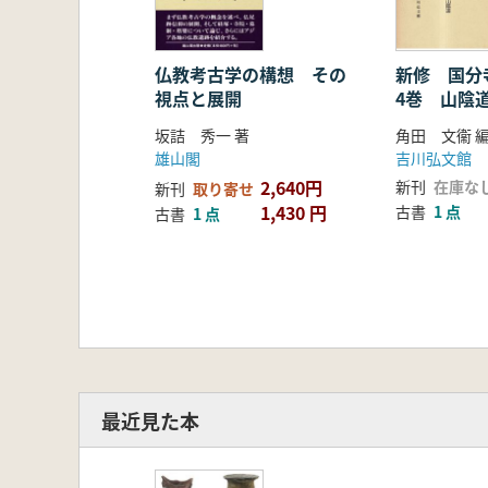
史跡常呂遺跡の整備(山田哲・中村雄
ところ遺跡の森案内(中村雄紀)
コラム 東大とのおつきあい(新谷有
仏教考古学の構想 その
新修 国分
視点と展開
4巻 山陰
坂詰 秀一 著
角田 文衞 
雄山閣
吉川弘文館
2,640円
新刊
在庫な
新刊
取り寄せ
1,430 円
古書
1 点
古書
1 点
最近見た本