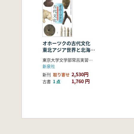
オホーツクの古代文化
東北アジア世界と北海
道・史跡常呂遺跡
東京大学文学部常呂実習施設 考古学研究室 編
新泉社
2,530円
新刊
取り寄せ
1,760 円
古書
1 点