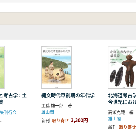
呂川河口遺跡の漆塗櫛(太田圭)
中村雄紀)
ホーツク文化の船(塚本浩司)
田朋広)
よる土器圧痕調査(太田圭)
(大澤正吾)
)
考古学 : 土
縄文時代草創期の年代学
北海道考古
集
今世紀にお
文化(福田正宏・佐藤宏之)
工藤 雄一郎 著
雄山閣
集刊行会
高瀬克範 編
藤修)
雄山閣
3,300円
し
新刊
取り寄せ
倫子)
新刊
取り寄せ