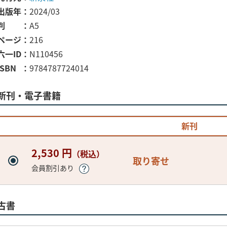
出版年
2024/03
判
A5
ページ
216
六一ID
N110456
ISBN
9784787724014
新刊・電子書籍
新刊
2,530 円
（税込）
取り寄せ
会員割引あり
古書