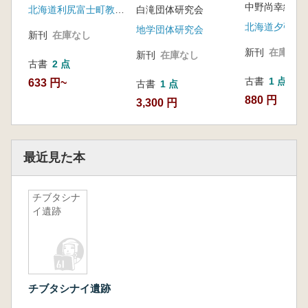
中野尚幸編集
栗山町の文化
北海道利尻富士町教育委員会
白滝団体研究会
地学団体研究会
新刊
在庫なし
新刊
在庫なし
新刊
在庫なし
古書
2 点
古書
1 点
633 円~
古書
1 点
880 円
3,300 円
最近見た本
チブタシナ
イ遺跡
チブタシナイ遺跡